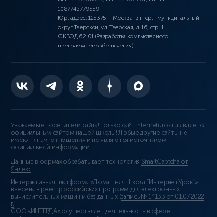
1087746779559
Юр. адрес: 125375, г. Москва, вн.тер.г. муниципальный
округ Тверской, ул. Тверская, д. 16, стр. 1
ОКВЭД 62.01 (Разработка компьютерного
программного обеспечения)
Уважаемые посетители сайта! Только сайт interneturok.ru является
официальным сайтом нашей школы! Любые другие сайты не
имеют к нам отношения и не являются источником
официальной информации.
Данные в формах обрабатывает технология
SmartCaptcha от
Яндекс
Интерактивная платформа «Домашняя Школа “ИнтернетУрок”»
внесена в реестр российских программ для электронных
вычислительных машин и баз данных (
запись № 14133 от 01.07.2022
г.
).
ООО «ИНТЕРДА» осуществляет деятельность в сфере