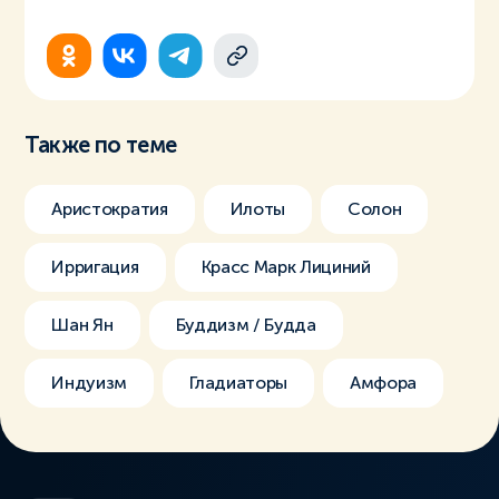
Также по теме
Аристократия
Илоты
Солон
Ирригация
Красс Марк Лициний
Шан Ян
Буддизм / Будда
Индуизм
Гладиаторы
Амфора