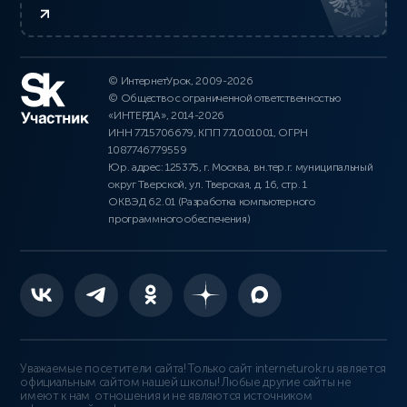
© ИнтернетУрок, 2009-2026
© Общество с ограниченной ответственностью
«ИНТЕРДА», 2014-2026
ИНН 7715706679, КПП 771001001, ОГРН
1087746779559
Юр. адрес: 125375, г. Москва, вн.тер.г. муниципальный
округ Тверской, ул. Тверская, д. 16, стр. 1
ОКВЭД 62.01 (Разработка компьютерного
программного обеспечения)
Уважаемые посетители сайта! Только сайт interneturok.ru является
официальным сайтом нашей школы! Любые другие сайты не
имеют к нам отношения и не являются источником