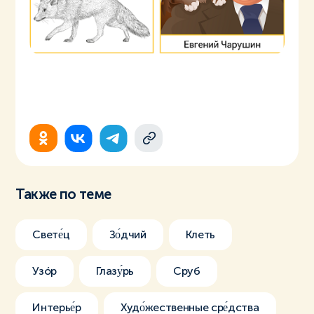
Также по теме
Свете́ц
Зо́дчий
Клеть
Узóр
Глазу́рь
Сруб
Интерье́р
Худо́жественные сре́дства