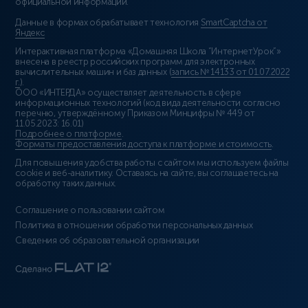
официальной информации.
Данные в формах обрабатывает технология
SmartCaptcha от
Яндекс
Интерактивная платформа «Домашняя Школа “ИнтернетУрок”»
внесена в реестр российских программ для электронных
вычислительных машин и баз данных (
запись № 14133 от 01.07.2022
г.
).
ООО «ИНТЕРДА» осуществляет деятельность в сфере
информационных технологий (код вида деятельности согласно
перечню, утверждённому Приказом Минцифры № 449 от
11.05.2023: 16.01)
Подробнее о платформе
.
Форматы предоставления доступа к платформе и стоимость
.
Для повышения удобства работы с сайтом мы используем файлы
cookie и веб-аналитику. Оставаясь на сайте, вы соглашаетесь на
обработку таких данных.
Соглашение о пользовании сайтом
Политика в отношении обработки персональных данных
Сведения об образовательной организации