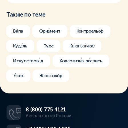
Также по теме
Вáпа
Орна́мент
Ко́нтррелье́ф
Куде́ль
Туес
Ки́ка (ки́чка)
Искусствове́д
Хохломска́я ро́спись
У́сех
Жюстокóр
8 (800) 775 4121
бесплатно по России