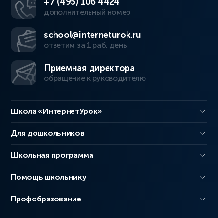
+7 (495) 106 4424
дополнительный номер
school@interneturok.ru
ответим за 1 раб. день
Приемная директора
обращение к руководителю
Школа «ИнтернетУрок»
Для дошкольников
Школьная программа
Помощь школьнику
Профобразование