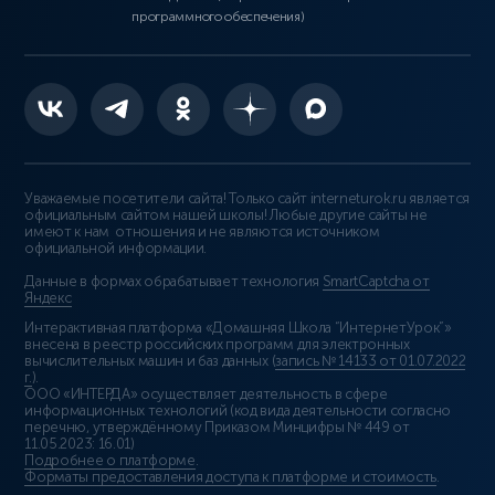
программного обеспечения)
Уважаемые посетители сайта! Только сайт interneturok.ru является
официальным сайтом нашей школы! Любые другие сайты не
имеют к нам отношения и не являются источником
официальной информации.
Данные в формах обрабатывает технология
SmartCaptcha от
Яндекс
Интерактивная платформа «Домашняя Школа “ИнтернетУрок”»
внесена в реестр российских программ для электронных
вычислительных машин и баз данных (
запись № 14133 от 01.07.2022
г.
).
ООО «ИНТЕРДА» осуществляет деятельность в сфере
информационных технологий (код вида деятельности согласно
перечню, утверждённому Приказом Минцифры № 449 от
11.05.2023: 16.01)
Подробнее о платформе
.
Форматы предоставления доступа к платформе и стоимость
.