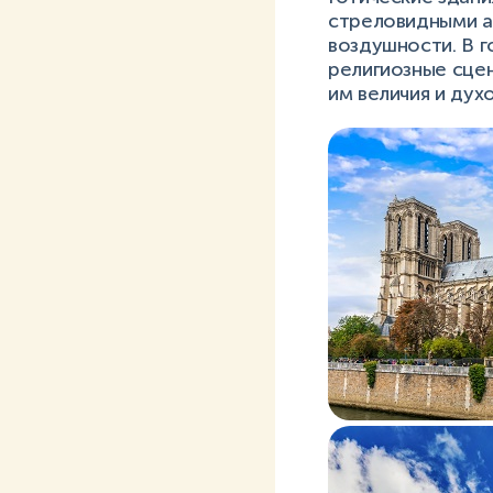
стреловидными а
воздушности. В 
религиозные сце
им величия и дух