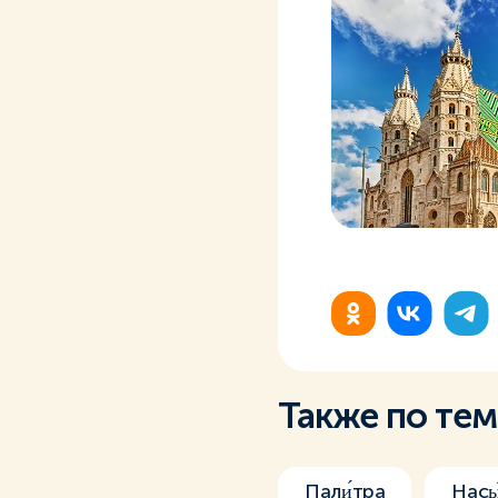
Также по те
Пали́тра
Насы