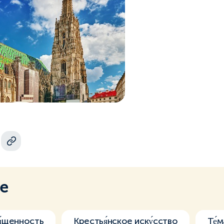
ме
́щенность
Крестья́нское иску́сство
Те́м