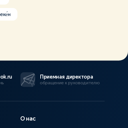
еке́н
ok.ru
Приемная директора
нь
обращение к руководителю
О нас