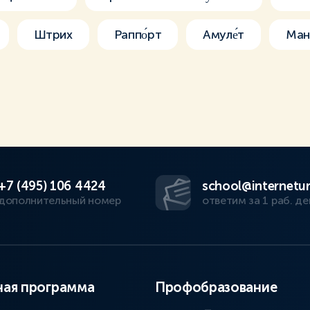
Штрих
Раппо́рт
Амуле́т
Ман
+7 (495) 106 4424
school@internetur
дополнительный номер
ответим за 1 раб. де
ая программа
Профобразование