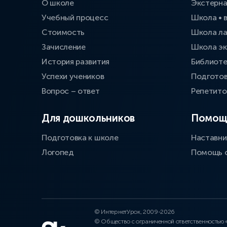
О школе
Экстерн
Учебный процесс
Школа • 
Стоимость
Школа л
Зачисление
Школа эк
История развития
Библиоте
Успехи учеников
Подготов
Вопрос – ответ
Репетит
Для дошкольников
Помощ
Подготовка к школе
Наставни
Логопед
Помощь 
© ИнтернетУрок, 2009-2026
© Общество с ограниченной ответственностью