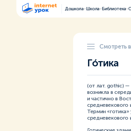
Дошкола
Школа
Библиотека
О
Смотреть 
Гóтика
(от лат. gothic) 
возникла в серед
и частично в Вос
средневекового и
Термин «готика» 
средневекового и
Готические здани