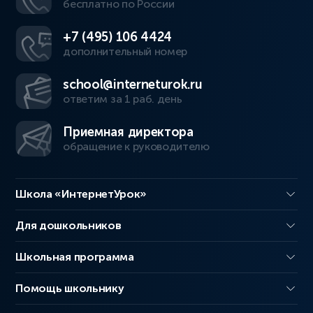
бесплатно по России
+7 (495) 106 4424
дополнительный номер
school@interneturok.ru
ответим за 1 раб. день
Приемная директора
обращение к руководителю
Школа «ИнтернетУрок»
Для дошкольников
Школьная программа
Помощь школьнику