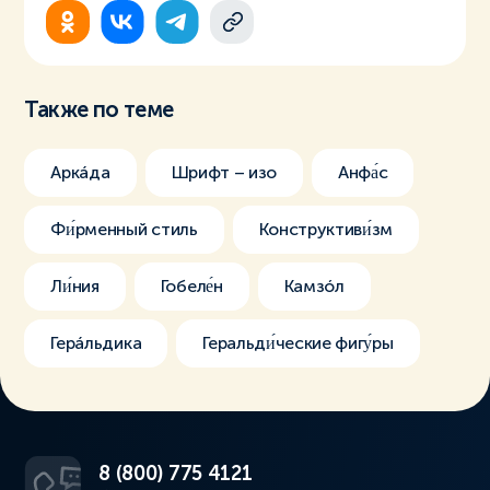
Также по теме
Аркáда
Шрифт – изо
Анфа́с
Фи́рменный стиль
Конструктиви́зм
Ли́ния
Гобеле́н
Камзóл
Герáльдика
Геральди́ческие фигу́ры
8 (800) 775 4121