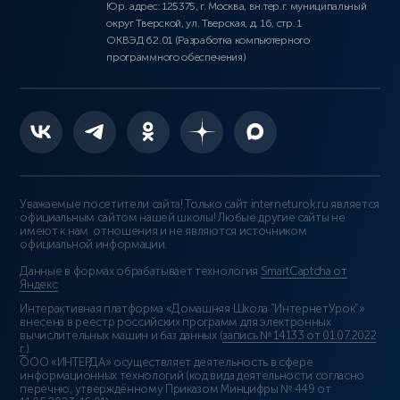
Юр. адрес: 125375, г. Москва, вн.тер.г. муниципальный
округ Тверской, ул. Тверская, д. 16, стр. 1
ОКВЭД 62.01 (Разработка компьютерного
программного обеспечения)
Уважаемые посетители сайта! Только сайт interneturok.ru является
официальным сайтом нашей школы! Любые другие сайты не
имеют к нам отношения и не являются источником
официальной информации.
Данные в формах обрабатывает технология
SmartCaptcha от
Яндекс
Интерактивная платформа «Домашняя Школа “ИнтернетУрок”»
внесена в реестр российских программ для электронных
вычислительных машин и баз данных (
запись № 14133 от 01.07.2022
г.
).
ООО «ИНТЕРДА» осуществляет деятельность в сфере
информационных технологий (код вида деятельности согласно
перечню, утверждённому Приказом Минцифры № 449 от