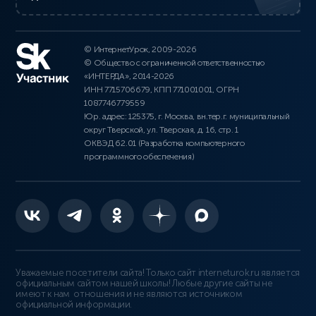
© ИнтернетУрок, 2009-2026
© Общество с ограниченной ответственностью
«ИНТЕРДА», 2014-2026
ИНН 7715706679, КПП 771001001, ОГРН
1087746779559
Юр. адрес: 125375, г. Москва, вн.тер.г. муниципальный
округ Тверской, ул. Тверская, д. 16, стр. 1
ОКВЭД 62.01 (Разработка компьютерного
программного обеспечения)
Уважаемые посетители сайта! Только сайт interneturok.ru является
официальным сайтом нашей школы! Любые другие сайты не
имеют к нам отношения и не являются источником
официальной информации.