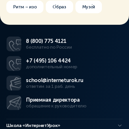
Ритм – изо
О́браз
Музе́й
8 (800) 775 4121
бесплатно по России
+7 (495) 106 4424
дополнительный номер
school@interneturok.ru
ответим за 1 раб. день
Приемная директора
обращение к руководителю
Школа «ИнтернетУрок»