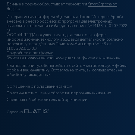
Данные в формах обрабатывает технология
SmartCaptcha от
Яндекс
Интерактивная платформа «Домашняя Школа “ИнтернетУрок”»
внесена в реестр российских программ для электронных
вычислительных машин и баз данных (
запись № 14133 от 01.07.2022
г.
).
ООО «ИНТЕРДА» осуществляет деятельность в сфере
информационных технологий (код вида деятельности согласно
перечню, утверждённому Приказом Минцифры № 449 от
11.05.2023: 16.01)
Подробнее о платформе
.
Форматы предоставления доступа к платформе и стоимость
.
Для повышения удобства работы с сайтом мы используем файлы
cookie и веб-аналитику. Оставаясь на сайте, вы соглашаетесь на
обработку таких данных.
Соглашение о пользовании сайтом
Политика в отношении обработки персональных данных
Сведения об образовательной организации