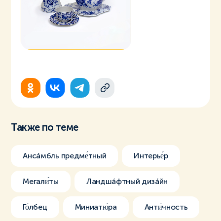
Также по теме
Ансáмбль предме́тный
Интерье́р
Мегали́ты
Ландшáфтный дизáйн
Го́лбец
Миниатю́ра
Анти́чность