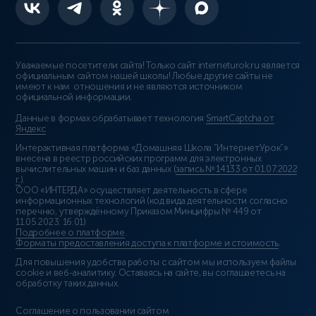
Уважаемые посетители сайта! Только сайт interneturok.ru является
официальным сайтом нашей школы! Любые другие сайты не
имеют к нам отношения и не являются источником
официальной информации.
Данные в формах обрабатывает технология
SmartCaptcha от
Яндекс
Интерактивная платформа «Домашняя Школа “ИнтернетУрок”»
внесена в реестр российских программ для электронных
вычислительных машин и баз данных (
запись № 14133 от 01.07.2022
г.
).
ООО «ИНТЕРДА» осуществляет деятельность в сфере
информационных технологий (код вида деятельности согласно
перечню, утверждённому Приказом Минцифры № 449 от
11.05.2023: 16.01)
Подробнее о платформе
.
Форматы предоставления доступа к платформе и стоимость
.
Для повышения удобства работы с сайтом мы используем файлы
cookie и веб-аналитику. Оставаясь на сайте, вы соглашаетесь на
обработку таких данных.
Соглашение о пользовании сайтом