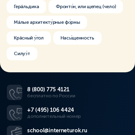
Герáльдика
Фронто́н, или щепец (чело)
Мáлые архитекту́рные фо́рмы
Крáсный у́гол
Насы́щенность
Силуэ́т
8 (800) 775 4121
бесплатно по России
+7 (495) 106 4424
дополнительный номер
school@interneturok.ru