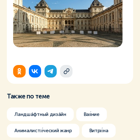
Также по теме
Ландшáфтный дизáйн
Вая́ние
Анималисти́ческий жанр
Витри́на