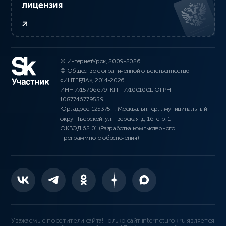
лицензия
© ИнтернетУрок, 2009-2026
© Общество с ограниченной ответственностью
«ИНТЕРДА», 2014-2026
ИНН 7715706679, КПП 771001001, ОГРН
1087746779559
Юр. адрес: 125375, г. Москва, вн.тер.г. муниципальный
округ Тверской, ул. Тверская, д. 16, стр. 1
ОКВЭД 62.01 (Разработка компьютерного
программного обеспечения)
Уважаемые посетители сайта! Только сайт interneturok.ru является