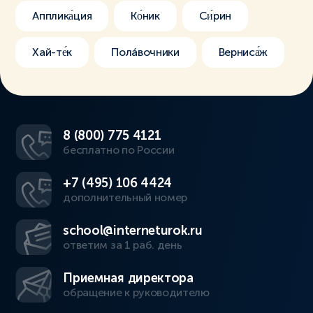
Апплика́ция
Ко́ник
Си́рин
Хай-те́к
Полáвочники
Верниса́ж
8 (800) 775 4121
бесплатно по России
+7 (495) 106 4424
дополнительный номер
school@interneturok.ru
ответим за 1 раб. день
Приемная директора
обращение к руководителю