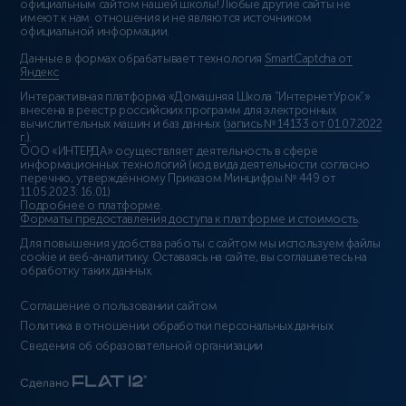
официальным сайтом нашей школы! Любые другие сайты не
имеют к нам отношения и не являются источником
официальной информации.
Данные в формах обрабатывает технология
SmartCaptcha от
Яндекс
Интерактивная платформа «Домашняя Школа “ИнтернетУрок”»
внесена в реестр российских программ для электронных
вычислительных машин и баз данных (
запись № 14133 от 01.07.2022
г.
).
ООО «ИНТЕРДА» осуществляет деятельность в сфере
информационных технологий (код вида деятельности согласно
перечню, утверждённому Приказом Минцифры № 449 от
11.05.2023: 16.01)
Подробнее о платформе
.
Форматы предоставления доступа к платформе и стоимость
.
Для повышения удобства работы с сайтом мы используем файлы
cookie и веб-аналитику. Оставаясь на сайте, вы соглашаетесь на
обработку таких данных.
Соглашение о пользовании сайтом
Политика в отношении обработки персональных данных
Сведения об образовательной организации