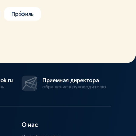
Про́филь
ok.ru
Приемная директора
нь
обращение к руководителю
О нас