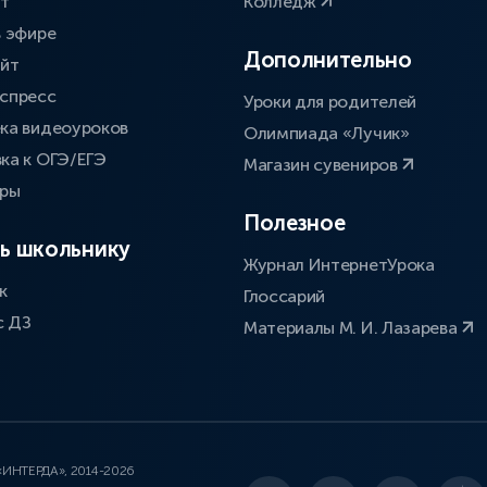
ат
Колледж
в эфире
Дополнительно
айт
спресс
Уроки для родителей
ка видеоуроков
Олимпиада «Лучик»
ка к ОГЭ/ЕГЭ
Магазин сувениров
оры
Полезное
ь школьнику
Журнал ИнтернетУрока
к
Глоссарий
с ДЗ
Материалы М. И. Лазарева
 «ИНТЕРДА», 2014-2026