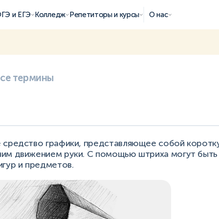
ГЭ и ЕГЭ
Колледж
Репетиторы и курсы
О нас
все термины
 средство графики, представляющее собой коротк
им движением руки. С помощью штриха могут быть
игур и предметов.