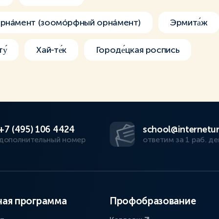
орнáмент (зоомóрфный орнáмент)
Эрмита́ж
у́
Хай-те́к
Городе́цкая роспись
+7 (495) 106 4424
school@internetur
дополнительный номер
ответим за 1 раб. де
ая программа
Профобразование