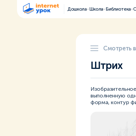
Дошкола
Школа
Библиотека
О
Смотреть 
Штрих
Изобразительное
выполненную одн
форма, контур ф