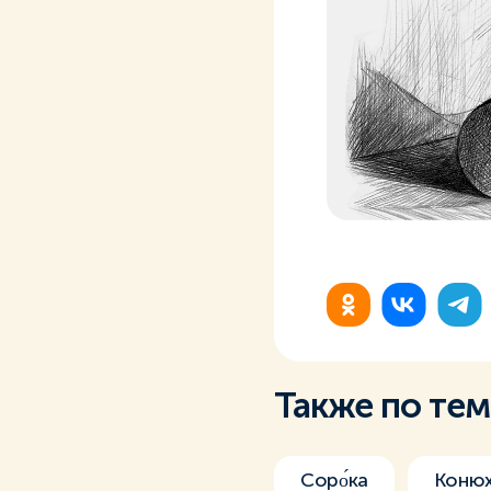
Также по те
Соро́ка
Коню