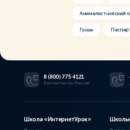
Анималисти́ческий 
Гуа́шь
Паспарт
8 (800) 775 4121
бесплатно по России
Школа «ИнтернетУрок»
Школьн