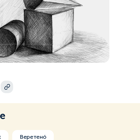
ме
х
Веретенó