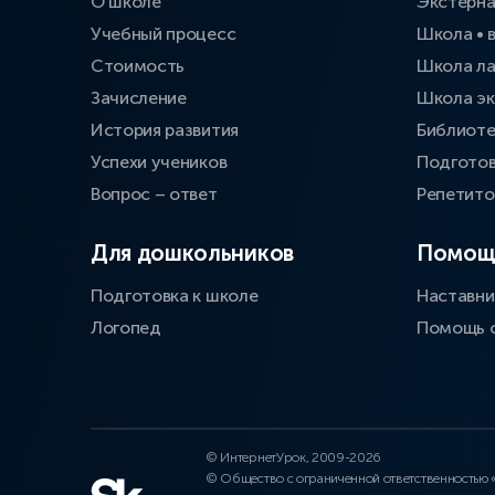
О школе
Экстерн
Учебный процесс
Школа • 
Стоимость
Школа л
Зачисление
Школа эк
История развития
Библиоте
Успехи учеников
Подготов
Вопрос – ответ
Репетит
Для дошкольников
Помощ
Подготовка к школе
Наставни
Логопед
Помощь 
© ИнтернетУрок, 2009-2026
© Общество с ограниченной ответственностью