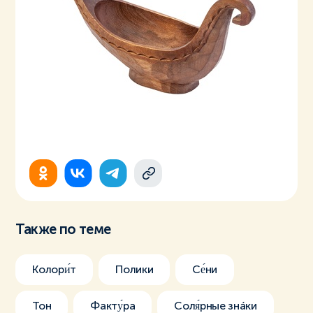
Также по теме
Колори́т
Полики
Се́ни
Тон
Факту́ра
Соля́рные знáки