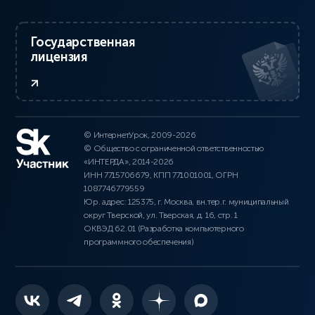
Государственная
лицензия
© ИнтернетУрок, 2009-2026
© Общество с ограниченной ответственностью
«ИНТЕРДА», 2014-2026
ИНН 7715706679, КПП 771001001, ОГРН
1087746779559
Юр. адрес: 125375, г. Москва, вн.тер.г. муниципальный
округ Тверской, ул. Тверская, д. 16, стр. 1
ОКВЭД 62.01 (Разработка компьютерного
программного обеспечения)