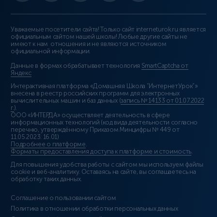
Уважаемые посетители сайта! Только сайт interneturok.ru является
официальным сайтом нашей школы! Любые другие сайты не
имеют к нам отношения и не являются источником
официальной информации.
Данные в формах обрабатывает технология
SmartCaptcha от
Яндекс
Интерактивная платформа «Домашняя Школа “ИнтернетУрок”»
внесена в реестр российских программ для электронных
вычислительных машин и баз данных (
запись № 14133 от 01.07.2022
г.
).
ООО «ИНТЕРДА» осуществляет деятельность в сфере
информационных технологий (код вида деятельности согласно
перечню, утверждённому Приказом Минцифры № 449 от
11.05.2023: 16.01)
Подробнее о платформе
.
Форматы предоставления доступа к платформе и стоимость
.
Для повышения удобства работы с сайтом мы используем файлы
cookie и веб-аналитику. Оставаясь на сайте, вы соглашаетесь на
обработку таких данных.
Соглашение о пользовании сайтом
Политика в отношении обработки персональных данных