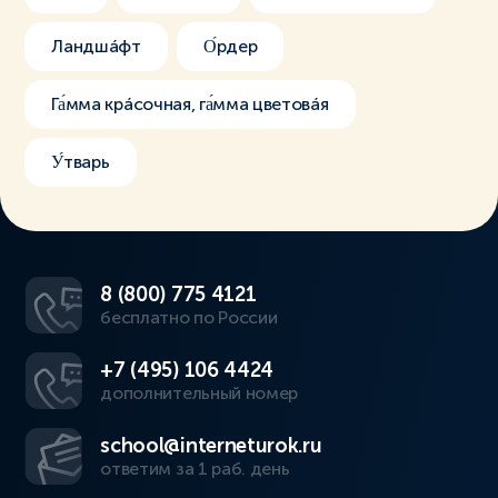
Ландшáфт
О́рдер
Га́мма крáсочная, га́мма цветовáя
У́тварь
8 (800) 775 4121
бесплатно по России
+7 (495) 106 4424
дополнительный номер
school@interneturok.ru
ответим за 1 раб. день