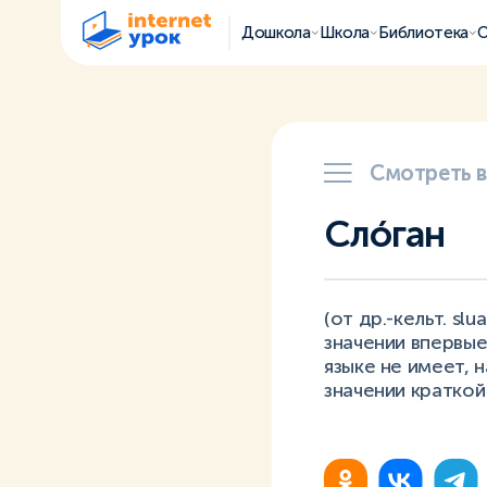
Дошкола
Школа
Библиотека
О
Смотреть 
Слóган
(от др.-кельт. sl
значении впервые
языке не имеет, 
значении кратко