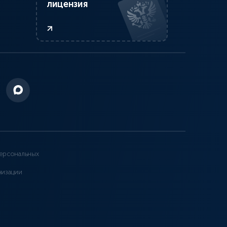
лицензия
ерсональных
низации