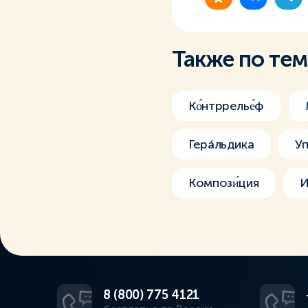
Также по те
Ко́нтррелье́ф
Герáльдика
Уп
Компози́ция
И
8 (800) 775 4121