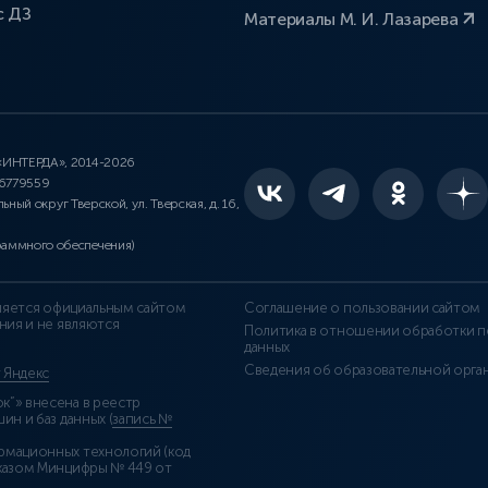
с ДЗ
Материалы М. И. Лазарева
 «ИНТЕРДА», 2014-2026
46779559
льный округ Тверской, ул. Тверская, д. 16,
раммного обеспечения)
является официальным сайтом
Соглашение о пользовании сайтом
ния и не являются
Политика в отношении обработки п
данных
Сведения об образовательной орга
т Яндекс
”» внесена в реестр
н и баз данных (
запись №
рмационных технологий (код
казом Минцифры № 449 от