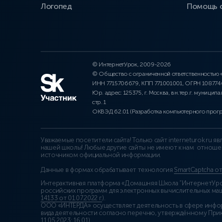
Логопед
Помощь 
© ИнтернетУрок, 2009-2026
© Общество с ограниченной ответственностью
ИНН 7715706679, КПП 771001001, ОГРН 10877
Юр. адрес: 125375, г. Москва, вн.тер.г. муниципа
стр. 1
ОКВЭД 62.01 (Разработка компьютерного прог
Уважаемые посетители сайта! Только сайт interneturok.ru 
нашей школы! Любые другие сайты не имеют к нам отноше
источником официальной информации.
Данные в формах обрабатывает технология
SmartCaptcha о
Интерактивная платформа «Домашняя Школа “ИнтернетУрок
российских программ для электронных вычислительных маши
14133 от 01.07.2022 г.
).
ООО «ИНТЕРДА» осуществляет деятельность в сфере инфо
вида деятельности согласно перечню, утверждённому При
11.05.2023: 16.01)