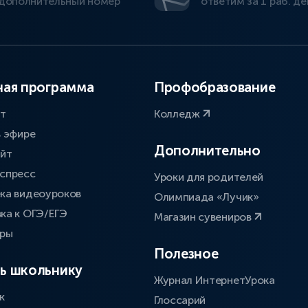
дополнительный номер
ответим за 1 раб. де
ая программа
Профобразование
ат
Колледж
в эфире
Дополнительно
айт
спресс
Уроки для родителей
ка видеоуроков
Олимпиада «Лучик»
ка к ОГЭ/ЕГЭ
Магазин сувениров
оры
Полезное
ь школьнику
Журнал ИнтернетУрока
к
Глоссарий