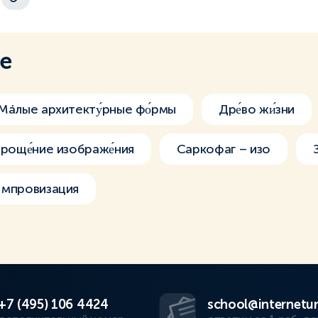
ме
Мáлые архитекту́рные фо́рмы
Дре́во жи́зни
роще́ние изображе́ния
Саркофаг – изо
мпровизация
+7 (495) 106 4424
school@internetur