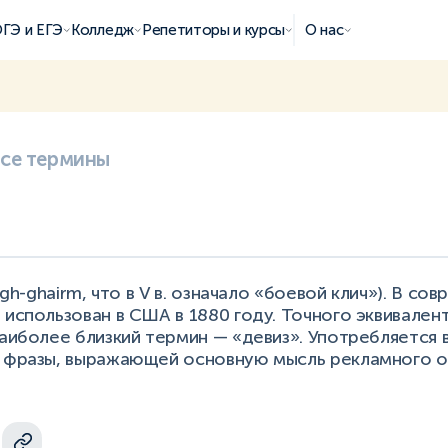
ГЭ и ЕГЭ
Колледж
Репетиторы и курсы
О нас
все термины
uagh-ghairm, что в V в. означало «боевой клич»). В с
 использован в США в 1880 году. Точного эквивален
наиболее близкий термин — «девиз». Употребляется 
й фразы, выражающей основную мысль рекламного 