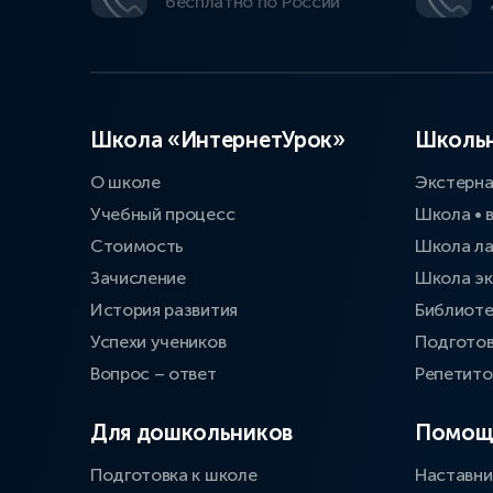
бесплатно по России
Школа «ИнтернетУрок»
Школьн
О школе
Экстерн
Учебный процесс
Школа • 
Стоимость
Школа л
Зачисление
Школа эк
История развития
Библиоте
Успехи учеников
Подготов
Вопрос – ответ
Репетит
Для дошкольников
Помощ
Подготовка к школе
Наставни