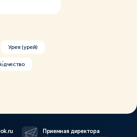
Урея (урей)
Зо́дчество
ok.ru
Приемная директора