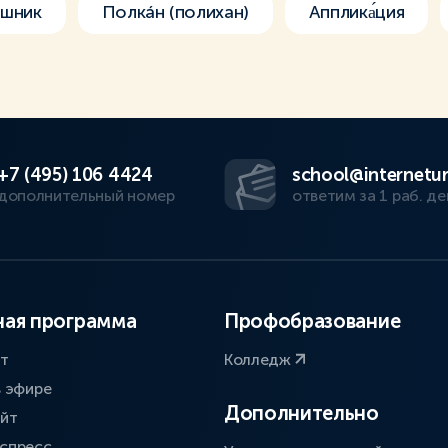
шник
Полкáн (полихан)
Апплика́ция
+7 (495) 106 4424
school@internetur
дополнительный номер
ответим за 1 раб. де
ая программа
Профобразование
ат
Колледж
в эфире
Дополнительно
айт
спресс