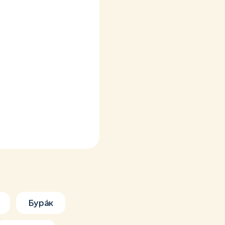
Бурáк