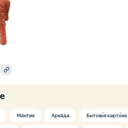
ме
Мáнтия
Аркáда
Бытова́я карти́на