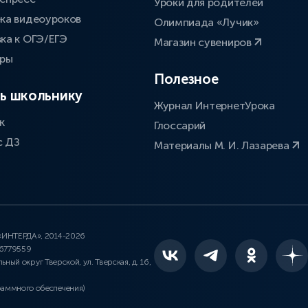
Уроки для родителей
ка видеоуроков
Олимпиада «Лучик»
ка к ОГЭ/ЕГЭ
Магазин сувениров
оры
Полезное
ь школьнику
Журнал ИнтернетУрока
к
Глоссарий
с ДЗ
Материалы М. И. Лазарева
 «ИНТЕРДА», 2014-2026
46779559
льный округ Тверской, ул. Тверская, д. 16,
раммного обеспечения)