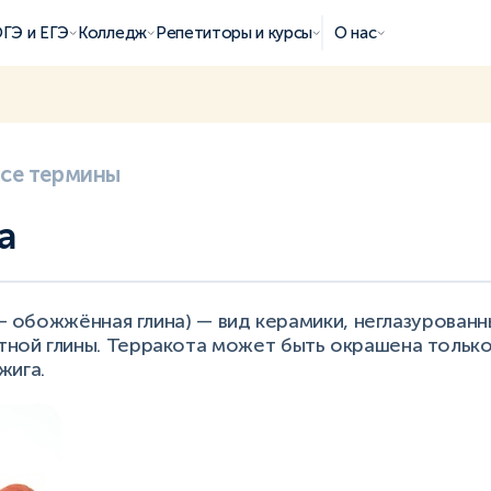
ГЭ и ЕГЭ
Колледж
Репетиторы и курсы
О нас
все термины
а
a — обожжённая глина) — вид керамики, неглазурованн
ной глины. Терракота может быть окрашена тольк
жига.