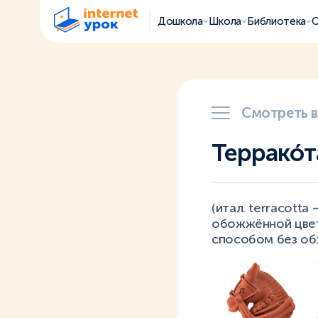
Дошкола
Школа
Библиотека
О
Смотреть 
Терракóт
(итал. terracott
обожжённой цвет
способом без об