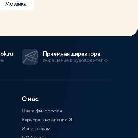
Моза́ика
ok.ru
Приемная директора
нь
обращение к руководителю
О нас
Наша философия
Карьера в компании
Инвесторам
СМИ о нас