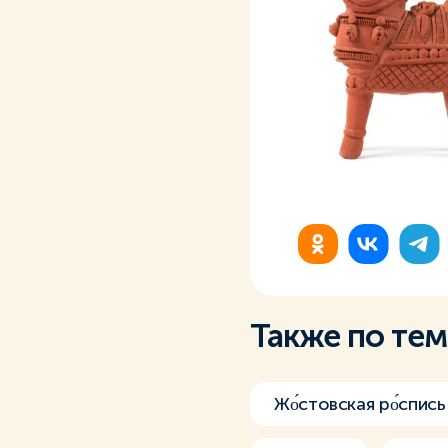
Также по те
Жо́стовская ро́спись