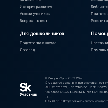
История развития
Библиоте
Успехи учеников
Подготов
Вопрос – ответ
Репетит
Для дошкольников
Помощ
Подготовка к школе
Наставни
Логопед
Помощь 
© ИнтернетУрок, 2009-2026
© Общество с ограниченной ответственностью
ИНН 7715706679, КПП 771001001, ОГРН 10877
Юр. адрес: 125375, г. Москва, вн.тер.г. муниципа
стр. 1
ОКВЭД 62.01 (Разработка компьютерного прог