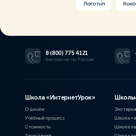
Логоти́п
Кокó
8 (800) 775 4121
бесплатно по России
Школа «ИнтернетУрок»
Школьн
О школе
Экстерн
Учебный процесс
Школа • 
Стоимость
Школа л
Зачисление
Школа эк