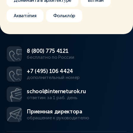
Доминáнта в архитекту́ре
Ва́тман
Аквати́пия
Фольклóр
8 (800) 775 4121
бесплатно по России
+7 (495) 106 4424
дополнительный номер
school@interneturok.ru
ответим за 1 раб. день
Приемная директора
обращение к руководителю