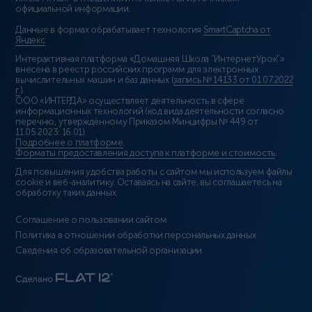
официальной информации.
Данные в формах обрабатывает технология
SmartCaptcha от
Яндекс
Интерактивная платформа «Домашняя Школа “ИнтернетУрок”»
внесена в реестр российских программ для электронных
вычислительных машин и баз данных (
запись № 14133 от 01.07.2022
г.
).
ООО «ИНТЕРДА» осуществляет деятельность в сфере
информационных технологий (код вида деятельности согласно
перечню, утверждённому Приказом Минцифры № 449 от
11.05.2023: 16.01)
Подробнее о платформе
.
Форматы предоставления доступа к платформе и стоимость
.
Для повышения удобства работы с сайтом мы используем файлы
cookie и веб-аналитику. Оставаясь на сайте, вы соглашаетесь на
обработку таких данных.
Соглашение о пользовании сайтом
Политика в отношении обработки персональных данных
Сведения об образовательной организации