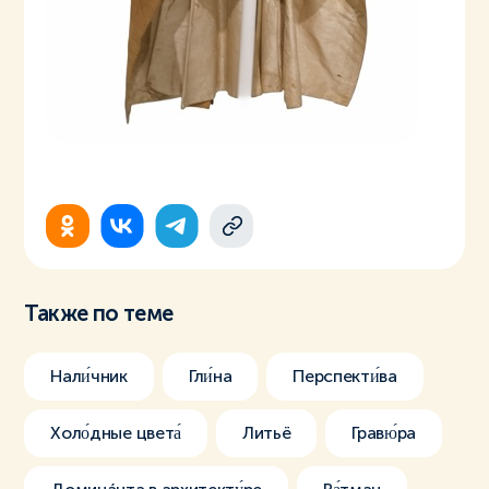
Также по теме
Нали́чник
Гли́на
Перспекти́ва
Холо́дные цвета́
Литьё
Гравю́ра