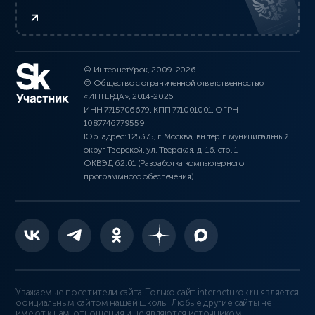
© ИнтернетУрок, 2009-2026
© Общество с ограниченной ответственностью
«ИНТЕРДА», 2014-2026
ИНН 7715706679, КПП 771001001, ОГРН
1087746779559
Юр. адрес: 125375, г. Москва, вн.тер.г. муниципальный
округ Тверской, ул. Тверская, д. 16, стр. 1
ОКВЭД 62.01 (Разработка компьютерного
программного обеспечения)
Уважаемые посетители сайта! Только сайт interneturok.ru является
официальным сайтом нашей школы! Любые другие сайты не
имеют к нам отношения и не являются источником