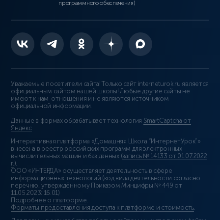
программного обеспечения)
Уважаемые посетители сайта! Только сайт interneturok.ru является
официальным сайтом нашей школы! Любые другие сайты не
имеют к нам отношения и не являются источником
официальной информации.
Данные в формах обрабатывает технология
SmartCaptcha от
Яндекс
Интерактивная платформа «Домашняя Школа “ИнтернетУрок”»
внесена в реестр российских программ для электронных
вычислительных машин и баз данных (
запись № 14133 от 01.07.2022
г.
).
ООО «ИНТЕРДА» осуществляет деятельность в сфере
информационных технологий (код вида деятельности согласно
перечню, утверждённому Приказом Минцифры № 449 от
11.05.2023: 16.01)
Подробнее о платформе
.
Форматы предоставления доступа к платформе и стоимость
.