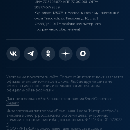
ИНН 7715706679, КПП 771001001, ОГРН
1087746779559
Юр. адрес: 125375, г. Москва, вн.тер.г. муниципальный
округ Тверской, ул. Тверская, д. 16, стр. 1
ОКВЭД 62.01 (Разработка компьютерного
программного обеспечения)
Уважаемые посетители сайта! Только сайт interneturok.ru является
официальным сайтом нашей школы! Любые другие сайты не
имеют к нам отношения и не являются источником
официальной информации.
Данные в формах обрабатывает технология
SmartCaptcha от
Яндекс
Интерактивная платформа «Домашняя Школа “ИнтернетУрок”»
внесена в реестр российских программ для электронных
вычислительных машин и баз данных (
запись № 14133 от 01.07.2022
г.
).
ООО «ИНТЕРДА» осуществляет деятельность в сфере