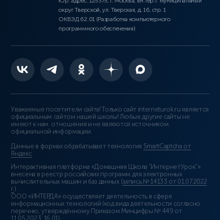
Юр. адрес: 125375, г. Москва, вн.тер.г. муниципальный
округ Тверской, ул. Тверская, д. 16, стр. 1
ОКВЭД 62.01 (Разработка компьютерного
программного обеспечения)
Уважаемые посетители сайта! Только сайт interneturok.ru является
официальным сайтом нашей школы! Любые другие сайты не
имеют к нам отношения и не являются источником
официальной информации.
Данные в формах обрабатывает технология
SmartCaptcha от
Яндекс
Интерактивная платформа «Домашняя Школа “ИнтернетУрок”»
внесена в реестр российских программ для электронных
вычислительных машин и баз данных (
запись № 14133 от 01.07.2022
г.
).
ООО «ИНТЕРДА» осуществляет деятельность в сфере
информационных технологий (код вида деятельности согласно
перечню, утверждённому Приказом Минцифры № 449 от
11.05.2023: 16.01)