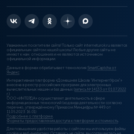
Уважаемые посетители сайта! Только сайт interneturok.ru является
официальным сайтом нашей школы! Любые другие сайты не
имеют к нам отношения и не являются источником
официальной информации.
Данные в формах обрабатывает технология
SmartCaptcha от
Яндекс
Интерактивная платформа «Домашняя Школа “ИнтернетУрок”»
внесена в реестр российских программ для электронных
вычислительных машин и баз данных (
запись № 14133 от 01.07.2022
г.
).
ООО «ИНТЕРДА» осуществляет деятельность в сфере
информационных технологий (код вида деятельности согласно
перечню, утверждённому Приказом Минцифры № 449 от
11.05.2023: 16.01)
Подробнее о платформе
.
Форматы предоставления доступа к платформе и стоимость
.
Для повышения удобства работы с сайтом мы используем файлы
cookie и веб-аналитику. Оставаясь на сайте, вы соглашаетесь на