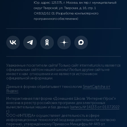
Юр. адрес: 125375, г. Москва, вн.тер.г. муниципальный
округ Тверской, ул. Тверская, д. 16, стр. 1
ОКВЭД 62.01 (Разработка компьютерного
программного обеспечения)
Уважаемые посетители сайта! Только сайт interneturok.ru является
официальным сайтом нашей школы! Любые другие сайты не
имеют к нам отношения и не являются источником
официальной информации.
Данные в формах обрабатывает технология
SmartCaptcha от
Яндекс
Интерактивная платформа «Домашняя Школа “ИнтернетУрок”»
внесена в реестр российских программ для электронных
вычислительных машин и баз данных (
запись № 14133 от 01.07.2022
г.
).
ООО «ИНТЕРДА» осуществляет деятельность в сфере
информационных технологий (код вида деятельности согласно
перечню, утверждённому Приказом Минцифры № 449 от