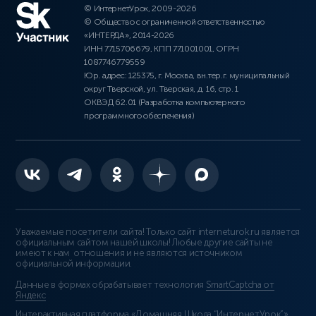
© ИнтернетУрок, 2009-2026
© Общество с ограниченной ответственностью
«ИНТЕРДА», 2014-2026
ИНН 7715706679, КПП 771001001, ОГРН
1087746779559
Юр. адрес: 125375, г. Москва, вн.тер.г. муниципальный
округ Тверской, ул. Тверская, д. 16, стр. 1
ОКВЭД 62.01 (Разработка компьютерного
программного обеспечения)
Уважаемые посетители сайта! Только сайт interneturok.ru является
официальным сайтом нашей школы! Любые другие сайты не
имеют к нам отношения и не являются источником
официальной информации.
Данные в формах обрабатывает технология
SmartCaptcha от
Яндекс
Интерактивная платформа «Домашняя Школа “ИнтернетУрок”»