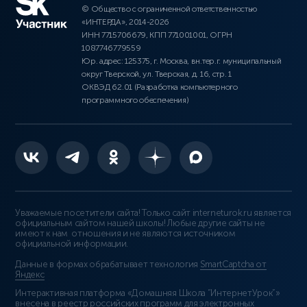
© Общество с ограниченной ответственностью
«ИНТЕРДА», 2014-2026
ИНН 7715706679, КПП 771001001, ОГРН
1087746779559
Юр. адрес: 125375, г. Москва, вн.тер.г. муниципальный
округ Тверской, ул. Тверская, д. 16, стр. 1
ОКВЭД 62.01 (Разработка компьютерного
программного обеспечения)
Уважаемые посетители сайта! Только сайт interneturok.ru является
официальным сайтом нашей школы! Любые другие сайты не
имеют к нам отношения и не являются источником
официальной информации.
Данные в формах обрабатывает технология
SmartCaptcha от
Яндекс
Интерактивная платформа «Домашняя Школа “ИнтернетУрок”»
внесена в реестр российских программ для электронных