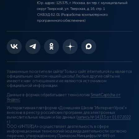
Юр. адрес: 125375, г. Москва, вн.тер.г. муниципальный
округ Тверской, ул. Тверская, д. 16, стр. 1
ОКВЭД 62.01 (Разработка компьютерного
программного обеспечения)
Уважаемые посетители сайта! Только сайт interneturok.ru является
официальным сайтом нашей школы! Любые другие сайты не
имеют к нам отношения и не являются источником
официальной информации.
Данные в формах обрабатывает технология
SmartCaptcha от
Яндекс
Интерактивная платформа «Домашняя Школа “ИнтернетУрок”»
внесена в реестр российских программ для электронных
вычислительных машин и баз данных (
запись № 14133 от 01.07.2022
г.
).
ООО «ИНТЕРДА» осуществляет деятельность в сфере
информационных технологий (код вида деятельности согласно
перечню, утверждённому Приказом Минцифры № 449 от