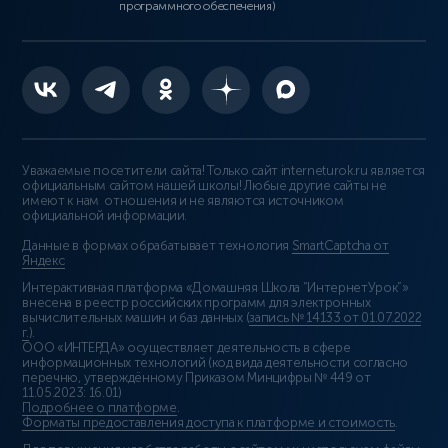
программного обеспечения)
Уважаемые посетители сайта! Только сайт interneturok.ru является
официальным сайтом нашей школы! Любые другие сайты не
имеют к нам отношения и не являются источником
официальной информации.
Данные в формах обрабатывает технология
SmartCaptcha от
Яндекс
Интерактивная платформа «Домашняя Школа “ИнтернетУрок”»
внесена в реестр российских программ для электронных
вычислительных машин и баз данных (
запись № 14133 от 01.07.2022
г.
).
ООО «ИНТЕРДА» осуществляет деятельность в сфере
информационных технологий (код вида деятельности согласно
перечню, утверждённому Приказом Минцифры № 449 от
11.05.2023: 16.01)
Подробнее о платформе
.
Форматы предоставления доступа к платформе и стоимость
.