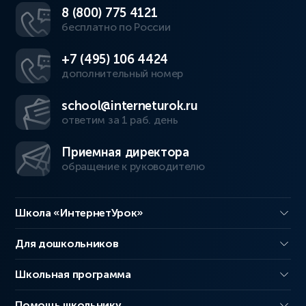
8 (800) 775 4121
бесплатно по России
+7 (495) 106 4424
дополнительный номер
school@interneturok.ru
ответим за 1 раб. день
Приемная директора
обращение к руководителю
Школа «ИнтернетУрок»
Для дошкольников
Школьная программа
Помощь школьнику