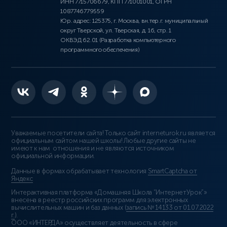
ИНН 7715706679, КПП 771001001, ОГРН
1087746779559
Юр. адрес: 125375, г. Москва, вн.тер.г. муниципальный
округ Тверской, ул. Тверская, д. 16, стр. 1
ОКВЭД 62.01 (Разработка компьютерного
программного обеспечения)
Уважаемые посетители сайта! Только сайт interneturok.ru является
официальным сайтом нашей школы! Любые другие сайты не
имеют к нам отношения и не являются источником
официальной информации.
Данные в формах обрабатывает технология
SmartCaptcha от
Яндекс
Интерактивная платформа «Домашняя Школа “ИнтернетУрок”»
внесена в реестр российских программ для электронных
вычислительных машин и баз данных (
запись № 14133 от 01.07.2022
г.
).
ООО «ИНТЕРДА» осуществляет деятельность в сфере