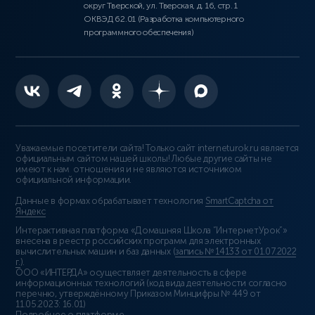
округ Тверской, ул. Тверская, д. 16, стр. 1
ОКВЭД 62.01 (Разработка компьютерного
программного обеспечения)
Уважаемые посетители сайта! Только сайт interneturok.ru является
официальным сайтом нашей школы! Любые другие сайты не
имеют к нам отношения и не являются источником
официальной информации.
Данные в формах обрабатывает технология
SmartCaptcha от
Яндекс
Интерактивная платформа «Домашняя Школа “ИнтернетУрок”»
внесена в реестр российских программ для электронных
вычислительных машин и баз данных (
запись № 14133 от 01.07.2022
г.
).
ООО «ИНТЕРДА» осуществляет деятельность в сфере
информационных технологий (код вида деятельности согласно
перечню, утверждённому Приказом Минцифры № 449 от
11.05.2023: 16.01)