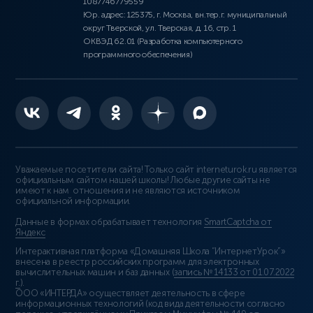
1087746779559
Юр. адрес: 125375, г. Москва, вн.тер.г. муниципальный
округ Тверской, ул. Тверская, д. 16, стр. 1
ОКВЭД 62.01 (Разработка компьютерного
программного обеспечения)
Уважаемые посетители сайта! Только сайт interneturok.ru является
официальным сайтом нашей школы! Любые другие сайты не
имеют к нам отношения и не являются источником
официальной информации.
Данные в формах обрабатывает технология
SmartCaptcha от
Яндекс
Интерактивная платформа «Домашняя Школа “ИнтернетУрок”»
внесена в реестр российских программ для электронных
вычислительных машин и баз данных (
запись № 14133 от 01.07.2022
г.
).
ООО «ИНТЕРДА» осуществляет деятельность в сфере
информационных технологий (код вида деятельности согласно