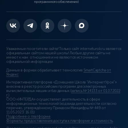
программного обеспечения)
Уважаемые посетители сайта! Только сайт interneturok.ru является
официальным сайтом нашей школы! Любые другие сайты не
имеют к нам отношения и не являются источником
официальной информации.
Данные в формах обрабатывает технология
SmartCaptcha от
Яндекс
Интерактивная платформа «Домашняя Школа “ИнтернетУрок”»
внесена в реестр российских программ для электронных
вычислительных машин и баз данных (
запись № 14133 от 01.07.2022
г.
).
ООО «ИНТЕРДА» осуществляет деятельность в сфере
информационных технологий (код вида деятельности согласно
перечню, утверждённому Приказом Минцифры № 449 от
11.05.2023: 16.01)
Подробнее о платформе
.
Форматы предоставления доступа к платформе и стоимость
.