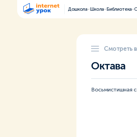
Дошкола
Школа
Библиотека
О
Смотреть 
Октава
Восьмистишная с