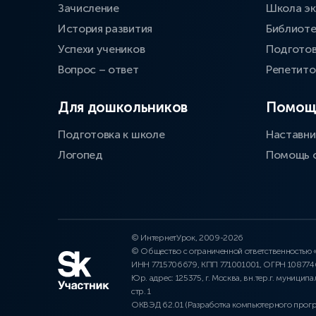
Зачисление
Школа эк
История развития
Библиоте
Успехи учеников
Подготов
Вопрос – ответ
Репетит
Для дошкольников
Помощ
Подготовка к школе
Наставни
Логопед
Помощь 
© ИнтернетУрок, 2009-2026
© Общество с ограниченной ответственностью
ИНН 7715706679, КПП 771001001, ОГРН 10877
Юр. адрес: 125375, г. Москва, вн.тер.г. муниципа
стр. 1
ОКВЭД 62.01 (Разработка компьютерного прог