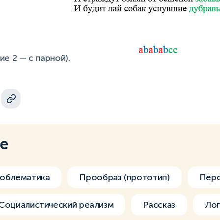
е 2 — с парной).
ме
облематика
Прообраз (прототип)
Пер
Социалистический реализм
Рассказ
Ло