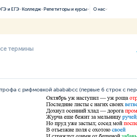
ГЭ и ЕГЭ
Колледж
Репетиторы и курсы
О нас
все термины
трофа с рифмовкой abababcc (первые 6 строк с пе