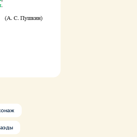
сонаж
гаэды