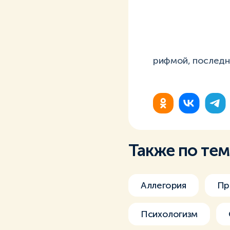
рифмой, последни
Также по те
Аллегория
Пр
Психологизм