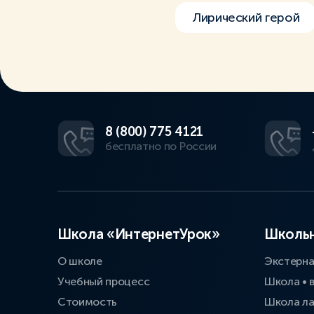
Лирический герой
8 (800) 775 4121
бесплатно по России
Школа «ИнтернетУрок»
Школьн
О школе
Экстерн
Учебный процесс
Школа • 
Стоимость
Школа л