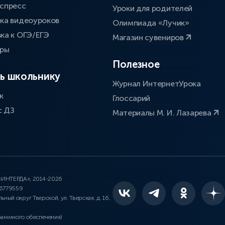
спресс
Уроки для родителей
ка видеоуроков
Олимпиада «Лучик»
ка к ОГЭ/ЕГЭ
Магазин сувениров
оры
Полезное
ь школьнику
Журнал ИнтернетУрока
к
Глоссарий
с ДЗ
Материалы М. И. Лазарева
 «ИНТЕРДА», 2014-2026
46779559
льный округ Тверской, ул. Тверская, д. 16,
раммного обеспечения)