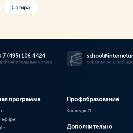
Сатира
+7 (495) 106 4424
school@internetur
дополнительный номер
ответим за 1 раб. де
ая программа
Профобразование
ат
Колледж
в эфире
Дополнительно
айт