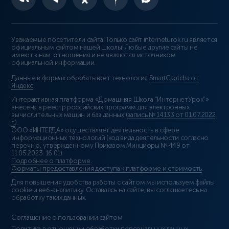
Уважаемые посетители сайта! Только сайт interneturok.ru является
официальным сайтом нашей школы! Любые другие сайты не
имеют к нам отношения и не являются источником
официальной информации.
Данные в формах обрабатывает технология
SmartCaptcha от
Яндекс
Интерактивная платформа «Домашняя Школа “ИнтернетУрок”»
внесена в реестр российских программ для электронных
вычислительных машин и баз данных (
запись № 14133 от 01.07.2022
г.
).
ООО «ИНТЕРДА» осуществляет деятельность в сфере
информационных технологий (код вида деятельности согласно
перечню, утверждённому Приказом Минцифры № 449 от
11.05.2023: 16.01)
Подробнее о платформе
.
Форматы предоставления доступа к платформе и стоимость
.
Для повышения удобства работы с сайтом мы используем файлы
cookie и веб-аналитику. Оставаясь на сайте, вы соглашаетесь на
обработку таких данных.
Соглашение о пользовании сайтом
Политика в отношении обработки персональных данных