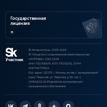
Государственная
лицензия
© ИнтернетУрок, 2009-2026
© Общество с ограниченной ответственностью
«ИНТЕРДА», 2014-2026
ИНН 7715706679, КПП 771001001, ОГРН
1087746779559
Юр. адрес: 125375, г. Москва, вн.тер.г. муниципальный
округ Тверской, ул. Тверская, д. 16, стр. 1
ОКВЭД 62.01 (Разработка компьютерного
программного обеспечения)