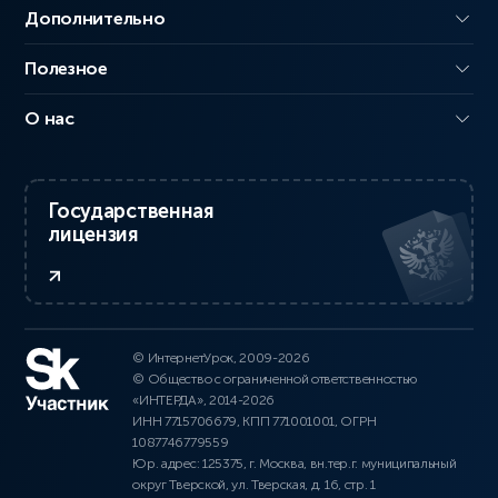
Дополнительно
Полезное
О нас
Государственная
лицензия
© ИнтернетУрок, 2009-2026
© Общество с ограниченной ответственностью
«ИНТЕРДА», 2014-2026
ИНН 7715706679, КПП 771001001, ОГРН
1087746779559
Юр. адрес: 125375, г. Москва, вн.тер.г. муниципальный
округ Тверской, ул. Тверская, д. 16, стр. 1