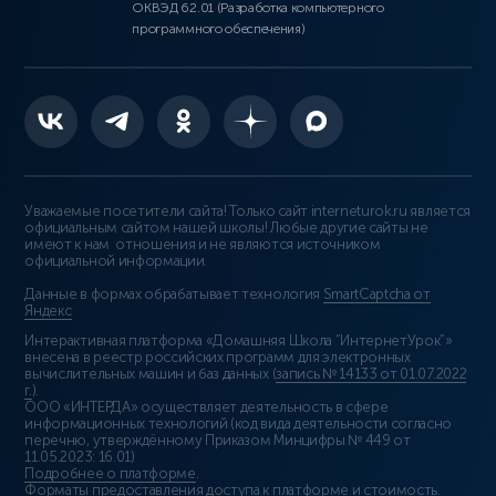
ОКВЭД 62.01 (Разработка компьютерного
программного обеспечения)
Уважаемые посетители сайта! Только сайт interneturok.ru является
официальным сайтом нашей школы! Любые другие сайты не
имеют к нам отношения и не являются источником
официальной информации.
Данные в формах обрабатывает технология
SmartCaptcha от
Яндекс
Интерактивная платформа «Домашняя Школа “ИнтернетУрок”»
внесена в реестр российских программ для электронных
вычислительных машин и баз данных (
запись № 14133 от 01.07.2022
г.
).
ООО «ИНТЕРДА» осуществляет деятельность в сфере
информационных технологий (код вида деятельности согласно
перечню, утверждённому Приказом Минцифры № 449 от
11.05.2023: 16.01)
Подробнее о платформе
.
Форматы предоставления доступа к платформе и стоимость
.