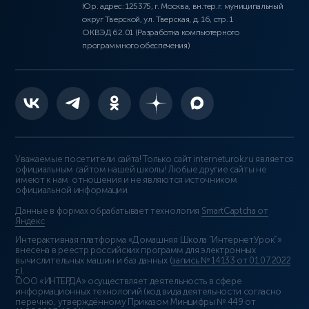
Юр. адрес: 125375, г. Москва, вн.тер.г. муниципальный
округ Тверской, ул. Тверская, д. 16, стр. 1
ОКВЭД 62.01 (Разработка компьютерного
программного обеспечения)
Уважаемые посетители сайта! Только сайт interneturok.ru является
официальным сайтом нашей школы! Любые другие сайты не
имеют к нам отношения и не являются источником
официальной информации.
Данные в формах обрабатывает технология
SmartCaptcha от
Яндекс
Интерактивная платформа «Домашняя Школа “ИнтернетУрок”»
внесена в реестр российских программ для электронных
вычислительных машин и баз данных (
запись № 14133 от 01.07.2022
г.
).
ООО «ИНТЕРДА» осуществляет деятельность в сфере
информационных технологий (код вида деятельности согласно
перечню, утверждённому Приказом Минцифры № 449 от