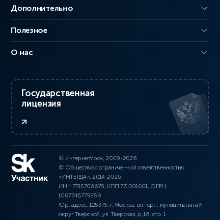
Дополнительно
Полезное
О нас
Государственная
лицензия
© ИнтернетУрок, 2009-2026
© Общество с ограниченной ответственностью
«ИНТЕРДА», 2014-2026
ИНН 7715706679, КПП 771001001, ОГРН
1087746779559
Юр. адрес: 125375, г. Москва, вн.тер.г. муниципальный
округ Тверской, ул. Тверская, д. 16, стр. 1