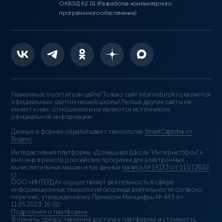
ОКВЭД 62.01 (Разработка компьютерного
программного обеспечения)
Уважаемые посетители сайта! Только сайт interneturok.ru является
официальным сайтом нашей школы! Любые другие сайты не
имеют к нам отношения и не являются источником
официальной информации.
Данные в формах обрабатывает технология
SmartCaptcha от
Яндекс
Интерактивная платформа «Домашняя Школа “ИнтернетУрок”»
внесена в реестр российских программ для электронных
вычислительных машин и баз данных (
запись № 14133 от 01.07.2022
г.
).
ООО «ИНТЕРДА» осуществляет деятельность в сфере
информационных технологий (код вида деятельности согласно
перечню, утверждённому Приказом Минцифры № 449 от
11.05.2023: 16.01)
Подробнее о платформе
.
Форматы предоставления доступа к платформе и стоимость
.