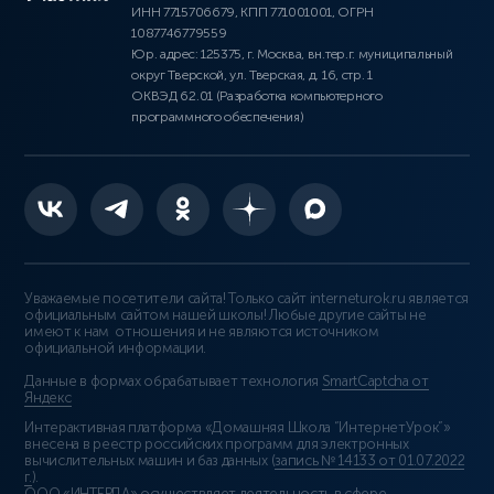
ИНН 7715706679, КПП 771001001, ОГРН
1087746779559
Юр. адрес: 125375, г. Москва, вн.тер.г. муниципальный
округ Тверской, ул. Тверская, д. 16, стр. 1
ОКВЭД 62.01 (Разработка компьютерного
программного обеспечения)
Уважаемые посетители сайта! Только сайт interneturok.ru является
официальным сайтом нашей школы! Любые другие сайты не
имеют к нам отношения и не являются источником
официальной информации.
Данные в формах обрабатывает технология
SmartCaptcha от
Яндекс
Интерактивная платформа «Домашняя Школа “ИнтернетУрок”»
внесена в реестр российских программ для электронных
вычислительных машин и баз данных (
запись № 14133 от 01.07.2022
г.
).