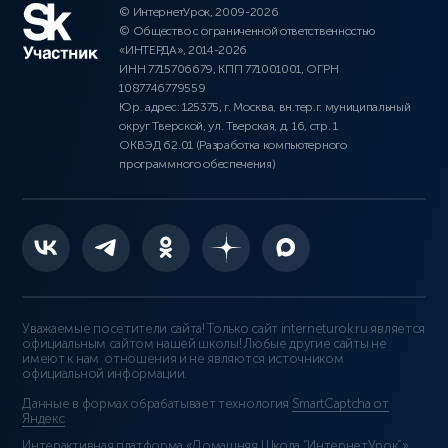
© ИнтернетУрок, 2009-2026
© Общество с ограниченной ответственностью
«ИНТЕРДА», 2014-2026
ИНН 7715706679, КПП 771001001, ОГРН
1087746779559
Юр. адрес: 125375, г. Москва, вн.тер.г. муниципальный
округ Тверской, ул. Тверская, д. 16, стр. 1
ОКВЭД 62.01 (Разработка компьютерного
программного обеспечения)
Уважаемые посетители сайта! Только сайт interneturok.ru является
официальным сайтом нашей школы! Любые другие сайты не
имеют к нам отношения и не являются источником
официальной информации.
Данные в формах обрабатывает технология
SmartCaptcha от
Яндекс
Интерактивная платформа «Домашняя Школа “ИнтернетУрок”»