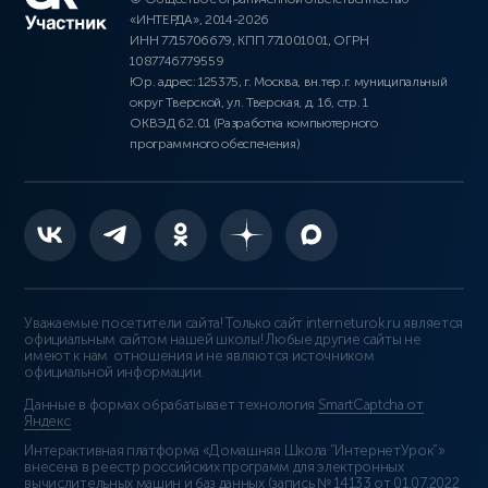
«ИНТЕРДА», 2014-2026
ИНН 7715706679, КПП 771001001, ОГРН
1087746779559
Юр. адрес: 125375, г. Москва, вн.тер.г. муниципальный
округ Тверской, ул. Тверская, д. 16, стр. 1
ОКВЭД 62.01 (Разработка компьютерного
программного обеспечения)
Уважаемые посетители сайта! Только сайт interneturok.ru является
официальным сайтом нашей школы! Любые другие сайты не
имеют к нам отношения и не являются источником
официальной информации.
Данные в формах обрабатывает технология
SmartCaptcha от
Яндекс
Интерактивная платформа «Домашняя Школа “ИнтернетУрок”»
внесена в реестр российских программ для электронных
вычислительных машин и баз данных (
запись № 14133 от 01.07.2022