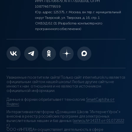
ИНН 7715706679, КПП 771001001, ОГРН
1087746779559
Юр. адрес: 125375, г. Москва, вн.тер.г. муниципальный
округ Тверской, ул. Тверская, д. 16, стр. 1
ОКВЭД 62.01 (Разработка компьютерного
программного обеспечения)
Уважаемые посетители сайта! Только сайт interneturok.ru является
официальным сайтом нашей школы! Любые другие сайты не
имеют к нам отношения и не являются источником
официальной информации.
Данные в формах обрабатывает технология
SmartCaptcha от
Яндекс
Интерактивная платформа «Домашняя Школа “ИнтернетУрок”»
внесена в реестр российских программ для электронных
вычислительных машин и баз данных (
запись № 14133 от 01.07.2022
г.
).
ООО «ИНТЕРДА» осуществляет деятельность в сфере