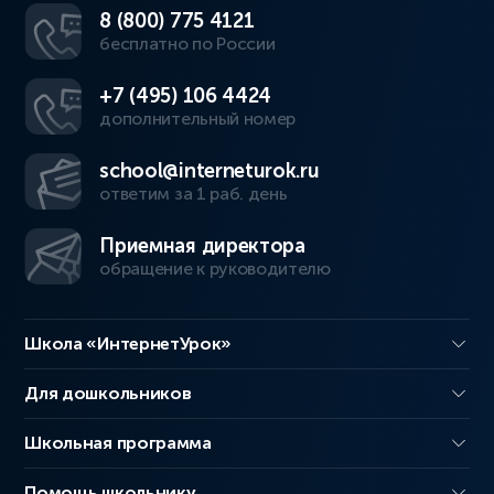
8 (800) 775 4121
бесплатно по России
+7 (495) 106 4424
дополнительный номер
school@interneturok.ru
ответим за 1 раб. день
Приемная директора
обращение к руководителю
Школа «ИнтернетУрок»
Для дошкольников
Школьная программа
Помощь школьнику