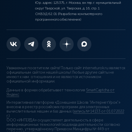
Юр. адрес: 125375, г. Москва, вн.тер.г. муниципальный
округ Тверской, ул. Тверская, д. 16, стр. 1
ОКВЭД 62.01 (Разработка компьютерного
программного обеспечения)
Уважаемые посетители сайта! Только сайт interneturok.ru является
официальным сайтом нашей школы! Любые другие сайты не
имеют к нам отношения и не являются источником
официальной информации.
Данные в формах обрабатывает технология
SmartCaptcha от
Яндекс
Интерактивная платформа «Домашняя Школа “ИнтернетУрок”»
внесена в реестр российских программ для электронных
вычислительных машин и баз данных (
запись № 14133 от 01.07.2022
г.
).
ООО «ИНТЕРДА» осуществляет деятельность в сфере
информационных технологий (код вида деятельности согласно
перечню, утверждённому Приказом Минцифры № 449 от