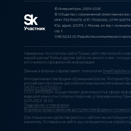
© ИнтернетУрок, 2009-2026
© Общество с ограниченной ответственностью
ИНН 7715706679, КПП 771001001, ОГРН 10877
Юр. адрес: 125375, г. Москва, вн.тер.г. муниципа
стр. 1
ОКВЭД 62.01 (Разработка компьютерного прог
Уважаемые посетители сайта! Только сайт interneturok.ru 
нашей школы! Любые другие сайты не имеют к нам отноше
источником официальной информации.
Данные в формах обрабатывает технология
SmartCaptcha о
Интерактивная платформа «Домашняя Школа “ИнтернетУрок
российских программ для электронных вычислительных маши
14133 от 01.07.2022 г.
).
ООО «ИНТЕРДА» осуществляет деятельность в сфере инфо
вида деятельности согласно перечню, утверждённому При
11.05.2023: 16.01)
Подробнее о платформе
.
Форматы предоставления доступа к платформе и стоимост
Для повышения удобства работы с сайтом мы используем ф
аналитику. Оставаясь на сайте, вы соглашаетесь на обработку