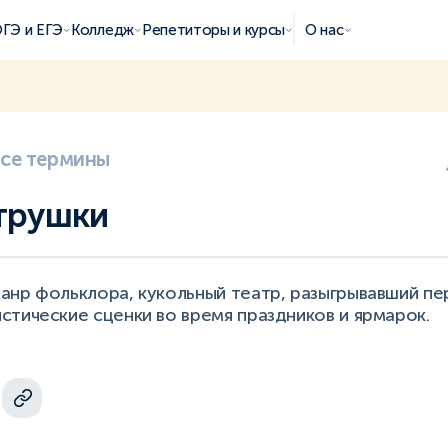
ГЭ и ЕГЭ
Колледж
Репетиторы и курсы
О нас
все термины
трушки
анр фольклора, кукольный театр, разыгрывавший пе
тические сценки во время праздников и ярмарок.