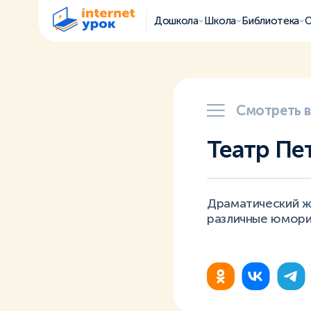
Дошкола
Школа
Библиотека
О
Смотреть 
Театр Пе
Драматический ж
различные юморис