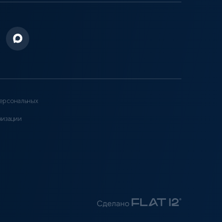
ерсональных
низации