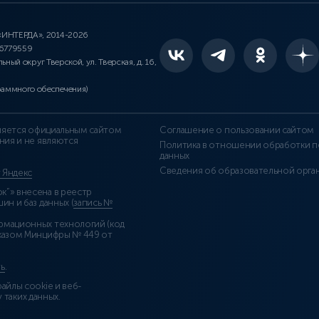
 «ИНТЕРДА», 2014-2026
46779559
льный округ Тверской, ул. Тверская, д. 16,
раммного обеспечения)
является официальным сайтом
Соглашение о пользовании сайтом
ния и не являются
Политика в отношении обработки п
данных
Сведения об образовательной орга
т Яндекс
”» внесена в реестр
н и баз данных (
запись №
рмационных технологий (код
казом Минцифры № 449 от
ь
.
айлы cookie и веб-
 таких данных.