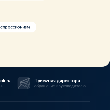
спрессионизм
ok.ru
Приемная директора
нь
обращение к руководителю