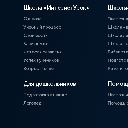
Школа «ИнтернетУрок»
Школьн
О школе
Экстерн
Учебный процесс
Школа • 
Стоимость
Школа л
Зачисление
Школа эк
История развития
Библиоте
Успехи учеников
Подготов
Вопрос – ответ
Репетит
Для дошкольников
Помощ
Подготовка к школе
Наставни
Логопед
Помощь 