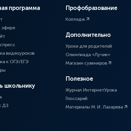
ая программа
Профобразование
ат
Колледж
в эфире
Дополнительно
айт
спресс
Уроки для родителей
ка видеоуроков
Олимпиада «Лучик»
ка к ОГЭ/ЕГЭ
Магазин сувениров
оры
Полезное
ь школьнику
Журнал ИнтернетУрока
к
Глоссарий
с ДЗ
Материалы М. И. Лазарева