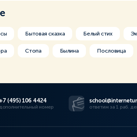
ме
осы
Бытовая сказка
Белый стих
Эк
ора
Стопа
Былина
Пословица
+7 (495) 106 4424
school@internetur
дополнительный номер
ответим за 1 раб. де