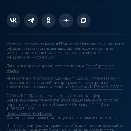
Уважаемые посетители сайта! Только сайт interneturok.ru является
официальным сайтом нашей школы! Любые другие сайты не
имеют к нам отношения и не являются источником
официальной информации.
Данные в формах обрабатывает технология
SmartCaptcha от
Яндекс
Интерактивная платформа «Домашняя Школа “ИнтернетУрок”»
внесена в реестр российских программ для электронных
вычислительных машин и баз данных (
запись № 14133 от 01.07.2022
г.
).
ООО «ИНТЕРДА» осуществляет деятельность в сфере
информационных технологий (код вида деятельности согласно
перечню, утверждённому Приказом Минцифры № 449 от
11.05.2023: 16.01)
Подробнее о платформе
.
Форматы предоставления доступа к платформе и стоимость
.
Для повышения удобства работы с сайтом мы используем файлы
cookie и веб-аналитику. Оставаясь на сайте, вы соглашаетесь на