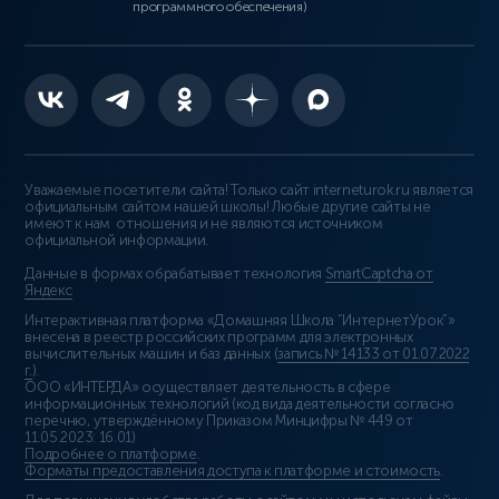
программного обеспечения)
Уважаемые посетители сайта! Только сайт interneturok.ru является
официальным сайтом нашей школы! Любые другие сайты не
имеют к нам отношения и не являются источником
официальной информации.
Данные в формах обрабатывает технология
SmartCaptcha от
Яндекс
Интерактивная платформа «Домашняя Школа “ИнтернетУрок”»
внесена в реестр российских программ для электронных
вычислительных машин и баз данных (
запись № 14133 от 01.07.2022
г.
).
ООО «ИНТЕРДА» осуществляет деятельность в сфере
информационных технологий (код вида деятельности согласно
перечню, утверждённому Приказом Минцифры № 449 от
11.05.2023: 16.01)
Подробнее о платформе
.
Форматы предоставления доступа к платформе и стоимость
.