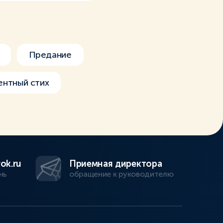
Предание
ентный стих
ok.ru
Приемная директора
нь
обращение к руководителю