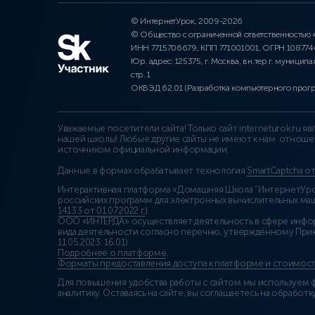
© ИнтернетУрок, 2009-2026
© Общество с ограниченной ответственностью
ИНН 7715706679, КПП 771001001, ОГРН 10877
Юр. адрес: 125375, г. Москва, вн.тер.г. муниципа
стр. 1
ОКВЭД 62.01 (Разработка компьютерного прог
Уважаемые посетители сайта! Только сайт interneturok.ru 
нашей школы! Любые другие сайты не имеют к нам отноше
источником официальной информации.
Данные в формах обрабатывает технология
SmartCaptcha о
Интерактивная платформа «Домашняя Школа “ИнтернетУрок
российских программ для электронных вычислительных маши
14133 от 01.07.2022 г.
).
ООО «ИНТЕРДА» осуществляет деятельность в сфере инфо
вида деятельности согласно перечню, утверждённому При
11.05.2023: 16.01)
Подробнее о платформе
.
Форматы предоставления доступа к платформе и стоимост
Для повышения удобства работы с сайтом мы используем ф
аналитику. Оставаясь на сайте, вы соглашаетесь на обработку