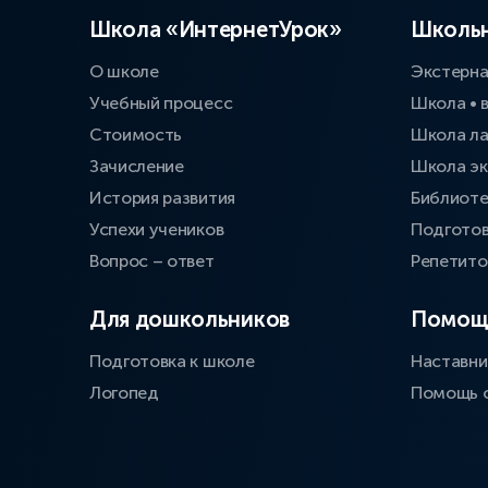
Школа «ИнтернетУрок»
Школьн
О школе
Экстерн
Учебный процесс
Школа • 
Стоимость
Школа л
Зачисление
Школа эк
История развития
Библиоте
Успехи учеников
Подготов
Вопрос – ответ
Репетит
Для дошкольников
Помощ
Подготовка к школе
Наставни
Логопед
Помощь 