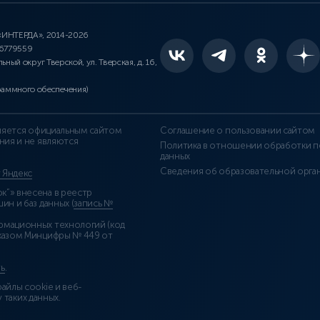
 «ИНТЕРДА», 2014-2026
46779559
льный округ Тверской, ул. Тверская, д. 16,
раммного обеспечения)
является официальным сайтом
Соглашение о пользовании сайтом
ния и не являются
Политика в отношении обработки п
данных
Сведения об образовательной орга
т Яндекс
”» внесена в реестр
н и баз данных (
запись №
рмационных технологий (код
казом Минцифры № 449 от
ь
.
айлы cookie и веб-
 таких данных.