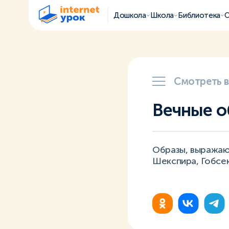
Дошкола
Школа
Библиотека
О
Смотреть 
Вечные о
Образы, выражаю
Шекспира, Гобсек