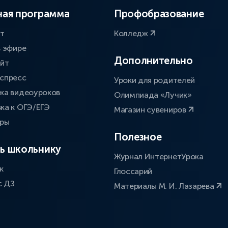
ая программа
Профобразование
ат
Колледж
в эфире
Дополнительно
айт
спресс
Уроки для родителей
ка видеоуроков
Олимпиада «Лучик»
ка к ОГЭ/ЕГЭ
Магазин сувениров
оры
Полезное
ь школьнику
Журнал ИнтернетУрока
к
Глоссарий
с ДЗ
Материалы М. И. Лазарева