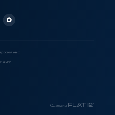
ерсональных
низации