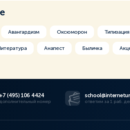
ме
Авангардизм
Оксюморон
Типизация
Литература
Анапест
Быличка
Акц
+7 (495) 106 4424
school@internetur
дополнительный номер
ответим за 1 раб. де