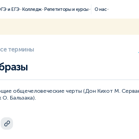
ГЭ и ЕГЭ
Колледж
Репетиторы и курсы
О нас
все термины
бразы
щие общечеловеческие черты (Дон Кихот М. Сервант
 О. Бальзака).