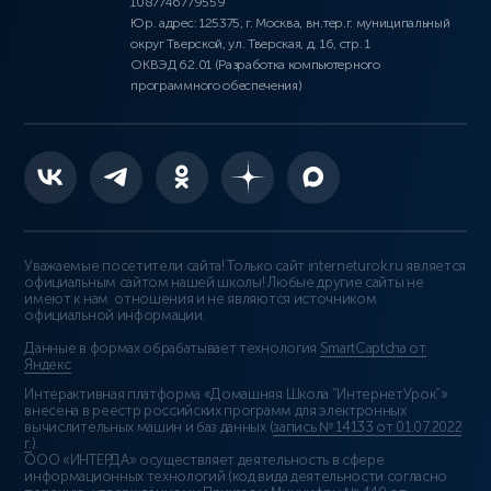
1087746779559
Юр. адрес: 125375, г. Москва, вн.тер.г. муниципальный
округ Тверской, ул. Тверская, д. 16, стр. 1
ОКВЭД 62.01 (Разработка компьютерного
программного обеспечения)
Уважаемые посетители сайта! Только сайт interneturok.ru является
официальным сайтом нашей школы! Любые другие сайты не
имеют к нам отношения и не являются источником
официальной информации.
Данные в формах обрабатывает технология
SmartCaptcha от
Яндекс
Интерактивная платформа «Домашняя Школа “ИнтернетУрок”»
внесена в реестр российских программ для электронных
вычислительных машин и баз данных (
запись № 14133 от 01.07.2022
г.
).
ООО «ИНТЕРДА» осуществляет деятельность в сфере
информационных технологий (код вида деятельности согласно