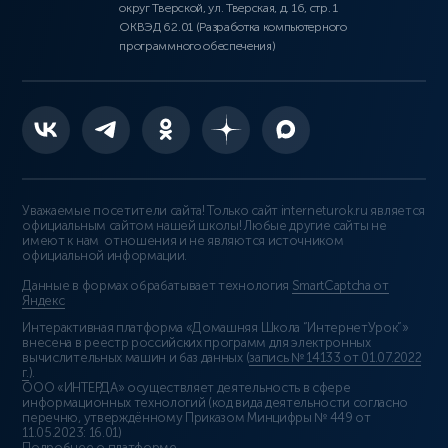
округ Тверской, ул. Тверская, д. 16, стр. 1
ОКВЭД 62.01 (Разработка компьютерного
программного обеспечения)
Уважаемые посетители сайта! Только сайт interneturok.ru является
официальным сайтом нашей школы! Любые другие сайты не
имеют к нам отношения и не являются источником
официальной информации.
Данные в формах обрабатывает технология
SmartCaptcha от
Яндекс
Интерактивная платформа «Домашняя Школа “ИнтернетУрок”»
внесена в реестр российских программ для электронных
вычислительных машин и баз данных (
запись № 14133 от 01.07.2022
г.
).
ООО «ИНТЕРДА» осуществляет деятельность в сфере
информационных технологий (код вида деятельности согласно
перечню, утверждённому Приказом Минцифры № 449 от
11.05.2023: 16.01)