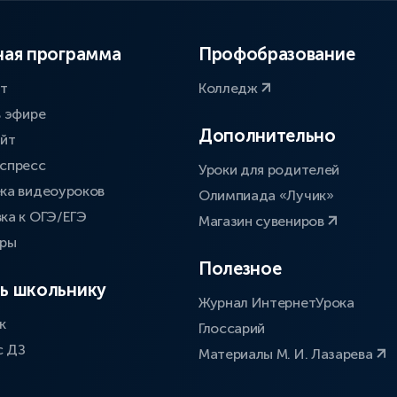
ая программа
Профобразование
ат
Колледж
в эфире
Дополнительно
айт
спресс
Уроки для родителей
ка видеоуроков
Олимпиада «Лучик»
ка к ОГЭ/ЕГЭ
Магазин сувениров
оры
Полезное
ь школьнику
Журнал ИнтернетУрока
к
Глоссарий
с ДЗ
Материалы М. И. Лазарева