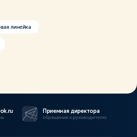
вая линейка
ok.ru
Приемная директора
нь
обращение к руководителю