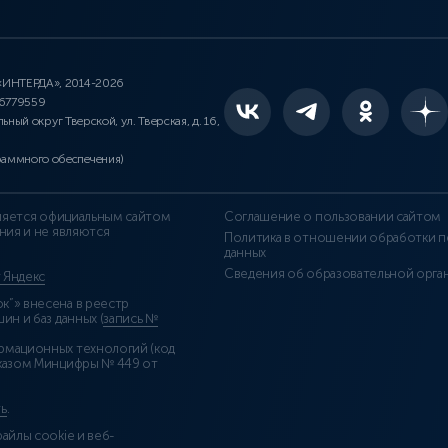
 «ИНТЕРДА», 2014-2026
46779559
льный округ Тверской, ул. Тверская, д. 16,
раммного обеспечения)
является официальным сайтом
Соглашение о пользовании сайтом
ния и не являются
Политика в отношении обработки п
данных
Сведения об образовательной орга
т Яндекс
”» внесена в реестр
н и баз данных (
запись №
рмационных технологий (код
казом Минцифры № 449 от
ь
.
айлы cookie и веб-