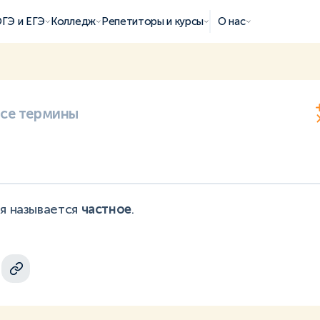
ГЭ и ЕГЭ
Колледж
Репетиторы и курсы
О нас
все термины
ия называется
частное
.