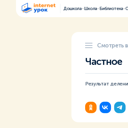
Дошкола
Школа
Библиотека
О
Смотреть 
Частное
Результат делен