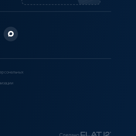
ерсональных
низации