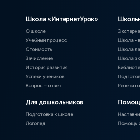
Школа «ИнтернетУрок»
Школьн
О школе
Экстерн
Учебный процесс
Школа • 
Стоимость
Школа л
Зачисление
Школа эк
История развития
Библиоте
Успехи учеников
Подготов
Вопрос – ответ
Репетит
Для дошкольников
Помощ
Подготовка к школе
Наставни
Логопед
Помощь 