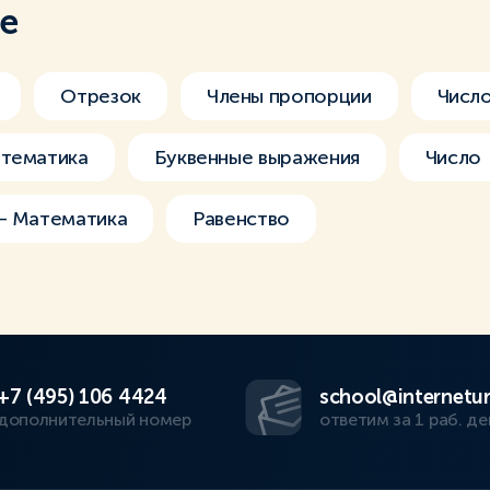
ме
Отрезок
Члены пропорции
Число
атематика
Буквенные выражения
Число
 – Математика
Равенство
+7 (495) 106 4424
school@internetur
дополнительный номер
ответим за 1 раб. де