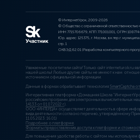
© ИнтернетУрок, 2009-2026
© Общество с ограниченной ответственностью
ИНН 7715706679, КПП 771001001, ОГРН 10877
Юр. адрес: 125375, г. Москва, вн.тер.г. муниципа
стр. 1
ОКВЭД 62.01 (Разработка компьютерного прог
Уважаемые посетители сайта! Только сайт interneturok.ru 
нашей школы! Любые другие сайты не имеют к нам отноше
источником официальной информации.
Данные в формах обрабатывает технология
SmartCaptcha о
Интерактивная платформа «Домашняя Школа “ИнтернетУрок
российских программ для электронных вычислительных маши
14133 от 01.07.2022 г.
).
ООО «ИНТЕРДА» осуществляет деятельность в сфере инфо
вида деятельности согласно перечню, утверждённому При
11.05.2023: 16.01)
Подробнее о платформе
.
Форматы предоставления доступа к платформе и стоимост
Для повышения удобства работы с сайтом мы используем ф