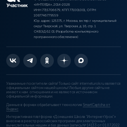
«ИНТЕРДА», 2014-2026
ИНН 7715706679, КПП 771001001, ОГРН
1087746779559
Юр. адрес: 125375, г. Москва, вн.тер.г. муниципальный
округ Тверской, ул. Тверская, д. 16, стр. 1
ОКВЭД 62.01 (Разработка компьютерного
программного обеспечения)
Уважаемые посетители сайта! Только сайт interneturok.ru является
официальным сайтом нашей школы! Любые другие сайты не
имеют к нам отношения и не являются источником
официальной информации.
Данные в формах обрабатывает технология
SmartCaptcha от
Яндекс
Интерактивная платформа «Домашняя Школа “ИнтернетУрок”»
внесена в реестр российских программ для электронных
вычислительных машин и баз данных (
запись № 14133 от 01.07.2022