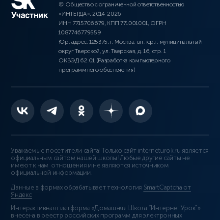
© Общество с ограниченной ответственностью
«ИНТЕРДА», 2014-2026
ИНН 7715706679, КПП 771001001, ОГРН
1087746779559
Юр. адрес: 125375, г. Москва, вн.тер.г. муниципальный
округ Тверской, ул. Тверская, д. 16, стр. 1
ОКВЭД 62.01 (Разработка компьютерного
программного обеспечения)
Уважаемые посетители сайта! Только сайт interneturok.ru является
официальным сайтом нашей школы! Любые другие сайты не
имеют к нам отношения и не являются источником
официальной информации.
Данные в формах обрабатывает технология
SmartCaptcha от
Яндекс
Интерактивная платформа «Домашняя Школа “ИнтернетУрок”»
внесена в реестр российских программ для электронных