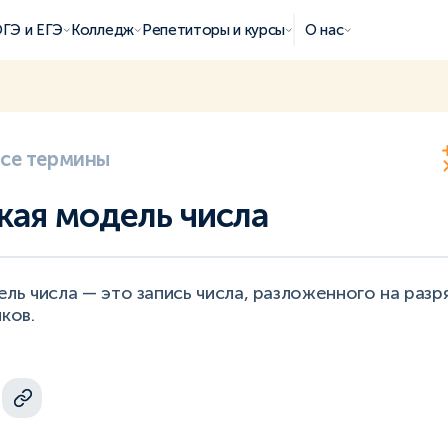
ГЭ и ЕГЭ
Колледж
Репетиторы и курсы
О нас
все термины
кая модель числа
ль числа — это запись числа, разложенного на раз
ков.