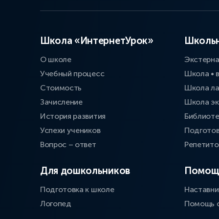
Школа «ИнтернетУрок»
Школьн
О школе
Экстерн
Учебный процесс
Школа • 
Стоимость
Школа л
Зачисление
Школа эк
История развития
Библиоте
Успехи учеников
Подготов
Вопрос – ответ
Репетит
Для дошкольников
Помощ
Подготовка к школе
Наставни
Логопед
Помощь 