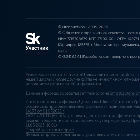
© ИнтернетУрок, 2009-2026
© Общество с ограниченной ответственностью
ИНН 7715706679, КПП 771001001, ОГРН 10877
Юр. адрес: 125375, г. Москва, вн.тер.г. муниципа
стр. 1
ОКВЭД 62.01 (Разработка компьютерного прог
Уважаемые посетители сайта! Только сайт interneturok.ru 
нашей школы! Любые другие сайты не имеют к нам отноше
источником официальной информации.
Данные в формах обрабатывает технология
SmartCaptcha о
Интерактивная платформа «Домашняя Школа “ИнтернетУрок
российских программ для электронных вычислительных маши
14133 от 01.07.2022 г.
).
ООО «ИНТЕРДА» осуществляет деятельность в сфере инфо
вида деятельности согласно перечню, утверждённому При
11.05.2023: 16.01)
Подробнее о платформе
.
Форматы предоставления доступа к платформе и стоимост