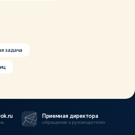
я задача
иц
ok.ru
Приемная директора
нь
обращение к руководителю