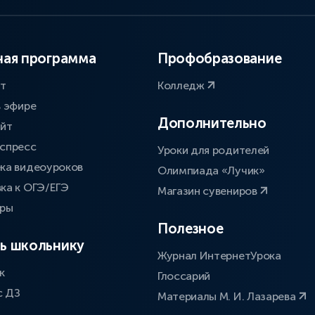
ая программа
Профобразование
ат
Колледж
в эфире
Дополнительно
айт
спресс
Уроки для родителей
ка видеоуроков
Олимпиада «Лучик»
ка к ОГЭ/ЕГЭ
Магазин сувениров
оры
Полезное
ь школьнику
Журнал ИнтернетУрока
к
Глоссарий
с ДЗ
Материалы М. И. Лазарева