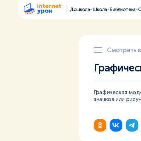
Дошкола
Школа
Библиотека
О
Смотреть 
Графичес
Графическая моде
значков или рисун