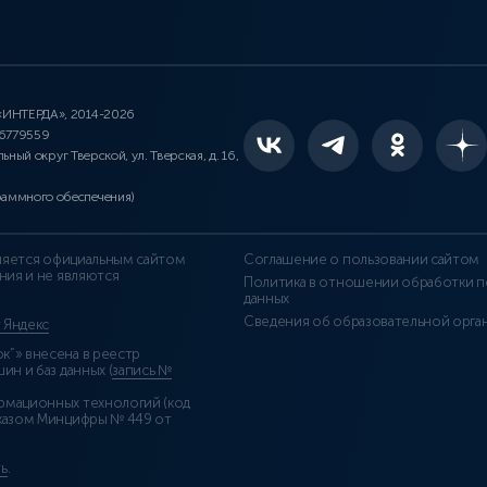
 «ИНТЕРДА», 2014-2026
46779559
льный округ Тверской, ул. Тверская, д. 16,
раммного обеспечения)
является официальным сайтом
Соглашение о пользовании сайтом
ния и не являются
Политика в отношении обработки п
данных
Сведения об образовательной орга
т Яндекс
”» внесена в реестр
н и баз данных (
запись №
рмационных технологий (код
казом Минцифры № 449 от
ь
.