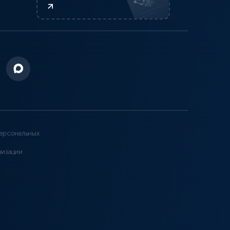
ерсональных
низации