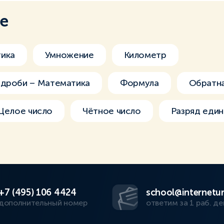
ме
ика
Умножение
Километр
 дроби – Математика
Формула
Обратна
Целое число
Чётное число
Разряд един
+7 (495) 106 4424
school@internetur
дополнительный номер
ответим за 1 раб. де