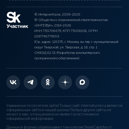
© ИнтернетУрок, 2009-2026
© Общество с ограниченной ответственностью
«ИНТЕРДА», 2014-2026
ИНН 7715706679, КПП 771001001, ОГРН
1087746779559
Юр. адрес: 125375, г. Москва, вн.тер.г. муниципальный
округ Тверской, ул. Тверская, д. 16, стр. 1
ОКВЭД 62.01 (Разработка компьютерного
программного обеспечения)
Уважаемые посетители сайта! Только сайт interneturok.ru является
официальным сайтом нашей школы! Любые другие сайты не
имеют к нам отношения и не являются источником
официальной информации.
Данные в формах обрабатывает технология
SmartCaptcha от