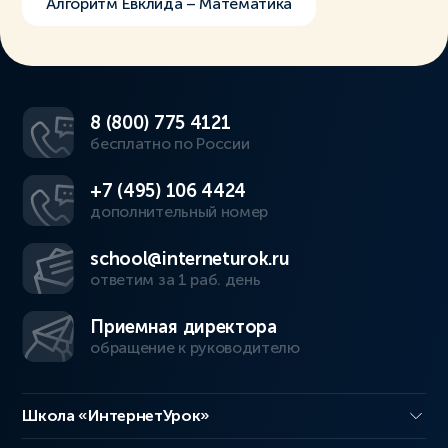
Алгоритм Евклида – Математика
8 (800) 775 4121
бесплатно по России
+7 (495) 106 4424
дополнительный номер
school@interneturok.ru
ответим за 1 раб. день
Приемная директора
обращение к руководителю
Школа «ИнтернетУрок»