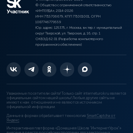
© Общество с ограниченной ответственностью
«ИНТЕРДА», 2014-2026
ИНН 7715706679, КПП 771001001, ОГРН
1087746779559
Юр. адрес: 125375, г. Москва, вн.тер.г. муниципальный
округ Тверской, ул. Тверская, д. 16, стр. 1
ОКВЭД 62.01 (Разработка компьютерного
программного обеспечения)
Уважаемые посетители сайта! Только сайт interneturok.ru является
официальным сайтом нашей школы! Любые другие сайты не
имеют к нам отношения и не являются источником
официальной информации.
Данные в формах обрабатывает технология
SmartCaptcha от
Яндекс
Интерактивная платформа «Домашняя Школа “ИнтернетУрок”»
внесена в реестр российских программ для электронных