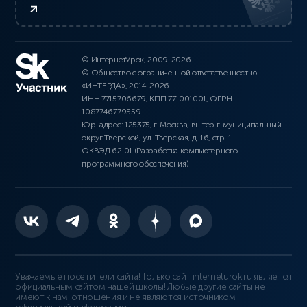
© ИнтернетУрок, 2009-2026
© Общество с ограниченной ответственностью
«ИНТЕРДА», 2014-2026
ИНН 7715706679, КПП 771001001, ОГРН
1087746779559
Юр. адрес: 125375, г. Москва, вн.тер.г. муниципальный
округ Тверской, ул. Тверская, д. 16, стр. 1
ОКВЭД 62.01 (Разработка компьютерного
программного обеспечения)
Уважаемые посетители сайта! Только сайт interneturok.ru является
официальным сайтом нашей школы! Любые другие сайты не
имеют к нам отношения и не являются источником