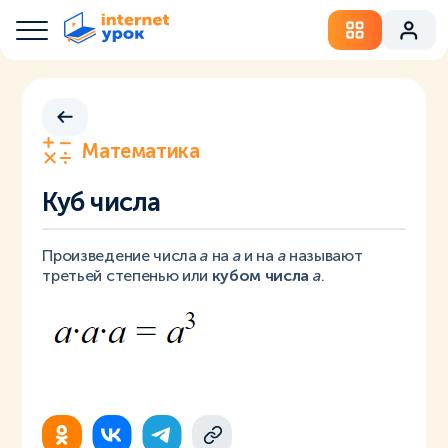
Математика
Куб числа
Произведение числа
a
на
a
и на
a
называют
третьей степенью или
кубом числа
a
.