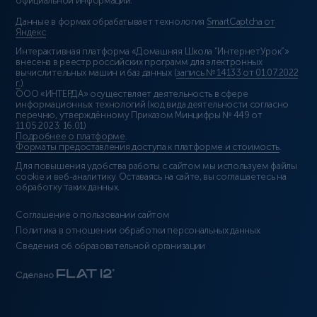
официальной информации.
Данные в формах обрабатывает технология
SmartCaptcha от
Яндекс
Интерактивная платформа «Домашняя Школа “ИнтернетУрок”»
внесена в реестр российских программ для электронных
вычислительных машин и баз данных (
запись № 14133 от 01.07.2022
г.
).
ООО «ИНТЕРДА» осуществляет деятельность в сфере
информационных технологий (код вида деятельности согласно
перечню, утверждённому Приказом Минцифры № 449 от
11.05.2023: 16.01)
Подробнее о платформе
.
Форматы предоставления доступа к платформе и стоимость
.
Для повышения удобства работы с сайтом мы используем файлы
cookie и веб-аналитику. Оставаясь на сайте, вы соглашаетесь на
обработку таких данных.
Соглашение о пользовании сайтом
Политика в отношении обработки персональных данных
Сведения об образовательной организации