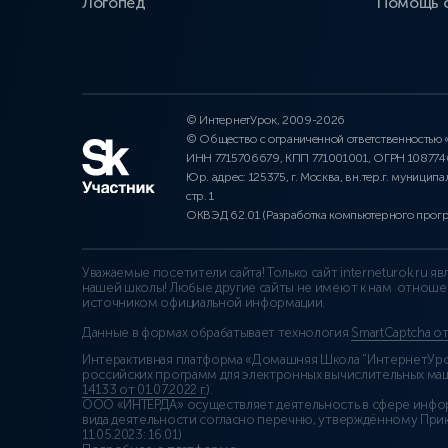
Логопед
Помощь 
© ИнтернетУрок, 2009-2026
© Общество с ограниченной ответственностью
ИНН 7715706679, КПП 771001001, ОГРН 10877
Юр. адрес: 125375, г. Москва, вн.тер.г. муниципа
стр. 1
ОКВЭД 62.01 (Разработка компьютерного прог
Уважаемые посетители сайта! Только сайт interneturok.ru 
нашей школы! Любые другие сайты не имеют к нам отноше
источником официальной информации.
Данные в формах обрабатывает технология
SmartCaptcha о
Интерактивная платформа «Домашняя Школа “ИнтернетУрок
российских программ для электронных вычислительных маши
14133 от 01.07.2022 г.
).
ООО «ИНТЕРДА» осуществляет деятельность в сфере инфо
вида деятельности согласно перечню, утверждённому При
11.05.2023: 16.01)