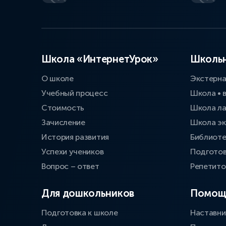
Школа «ИнтернетУрок»
Школьн
О школе
Экстерн
Учебный процесс
Школа • 
Стоимость
Школа л
Зачисление
Школа эк
История развития
Библиоте
Успехи учеников
Подготов
Вопрос – ответ
Репетит
Для дошкольников
Помощ
Подготовка к школе
Наставни