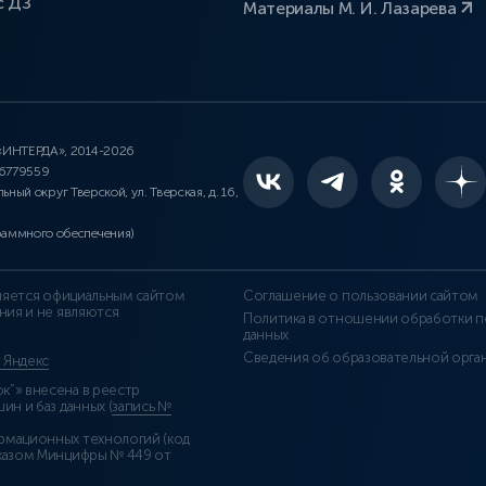
с ДЗ
Материалы М. И. Лазарева
 «ИНТЕРДА», 2014-2026
46779559
льный округ Тверской, ул. Тверская, д. 16,
раммного обеспечения)
является официальным сайтом
Соглашение о пользовании сайтом
ния и не являются
Политика в отношении обработки п
данных
Сведения об образовательной орга
т Яндекс
”» внесена в реестр
н и баз данных (
запись №
рмационных технологий (код
казом Минцифры № 449 от