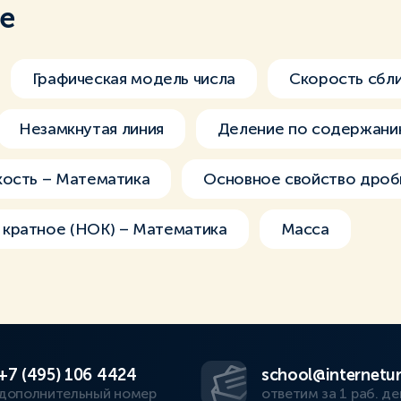
ме
Графическая модель числа
Скорость сбл
Незамкнутая линия
Деление по содержан
кость – Математика
Основное свойство дроб
кратное (НОК) – Математика
Масса
+7 (495) 106 4424
school@internetur
дополнительный номер
ответим за 1 раб. де