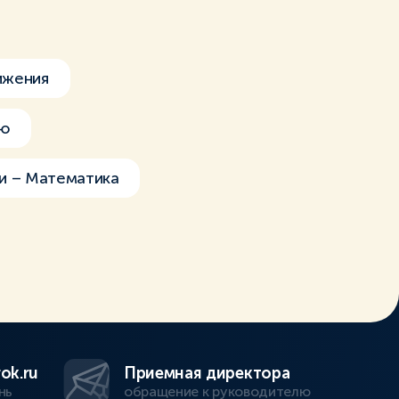
ижения
ию
и – Математика
ok.ru
Приемная директора
нь
обращение к руководителю