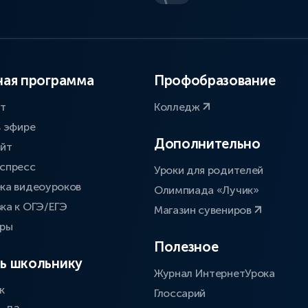
ая программа
Профобразование
ат
Колледж
в эфире
Дополнительно
айт
спресс
Уроки для родителей
ка видеоуроков
Олимпиада «Лучик»
ка к ОГЭ/ЕГЭ
Магазин сувениров
оры
Полезное
ь школьнику
Журнал ИнтернетУрока
к
Глоссарий