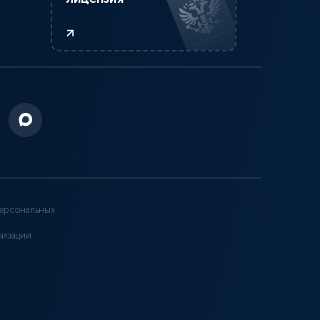
ерсональных
низации