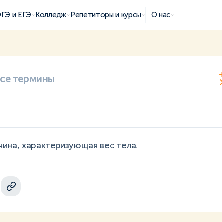
ГЭ и ЕГЭ
Колледж
Репетиторы и курсы
О нас
все термины
чина, характеризующая вес тела.